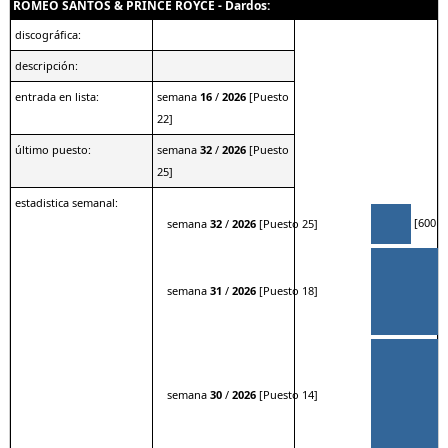
ROMEO SANTOS & PRINCE ROYCE - Dardos:
discográfica:
descripción:
entrada en lista:
semana
16
/
2026
[Puesto
22]
último puesto:
semana
32
/
2026
[Puesto
25]
estadistica semanal:
[600 pt
semana
32
/
2026
[Puesto 25]
semana
31
/
2026
[Puesto 18]
semana
30
/
2026
[Puesto 14]