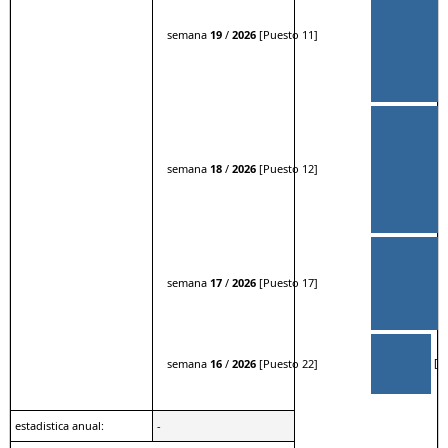
semana
19
/
2026
[Puesto 11]
semana
18
/
2026
[Puesto 12]
semana
17
/
2026
[Puesto 17]
[90
semana
16
/
2026
[Puesto 22]
estadistica anual:
-