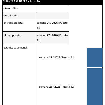
SHAKIRA & BEELE - Algo Tu:
discográfica:
descripción:
entrada en lista:
semana
21
/
2026
[Puesto
13]
último puesto:
semana
27
/
2026
[Puesto
21]
estadistica semanal:
semana
27
/
2026
[Puesto 21]
semana
26
/
2026
[Puesto 12]