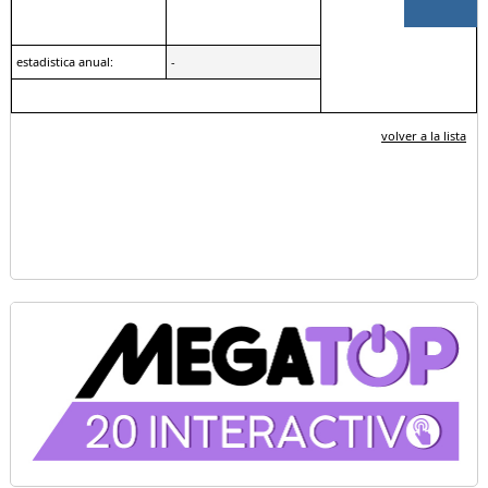
estadistica anual:
-
volver a la lista