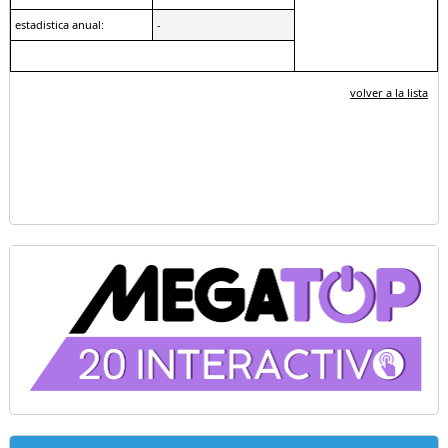
estadistica anual:
-
volver a la lista