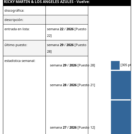
RICKY MARTIN & LOS ANGELES AZULES - Vuelve:
discográfica:
descripción:
entrada en lista:
semana
22
/
2026
[Puesto
22]
último puesto:
semana
29
/
2026
[Puesto
28]
estadistica semanal:
[305 pts.
semana
29
/
2026
[Puesto 28]
semana
28
/
2026
[Puesto 21]
semana
27
/
2026
[Puesto 12]