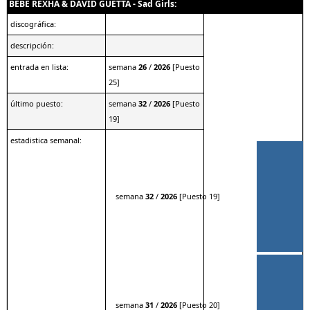
BEBE REXHA & DAVID GUETTA - Sad Girls:
discográfica:
descripción:
entrada en lista:
semana
26
/
2026
[Puesto
25]
último puesto:
semana
32
/
2026
[Puesto
19]
estadistica semanal:
semana
32
/
2026
[Puesto 19]
semana
31
/
2026
[Puesto 20]