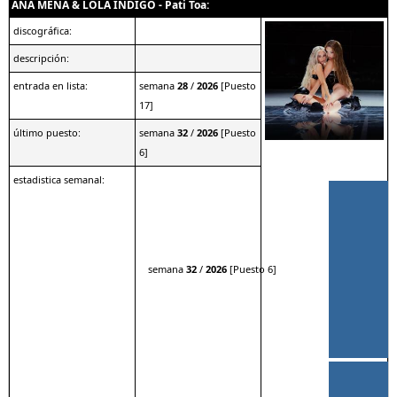
ANA MENA & LOLA INDIGO - Pati Toa:
discográfica:
descripción:
entrada en lista:
semana
28
/
2026
[Puesto
17]
último puesto:
semana
32
/
2026
[Puesto
6]
estadistica semanal:
semana
32
/
2026
[Puesto 6]