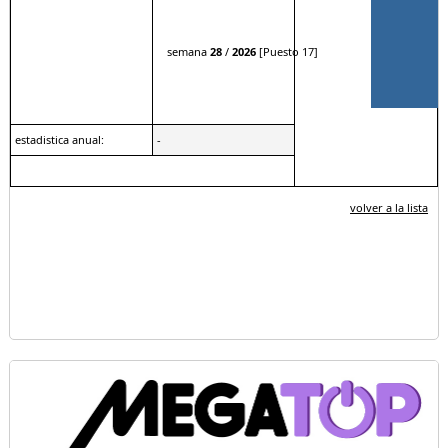
semana
28
/
2026
[Puesto 17]
estadistica anual:
-
volver a la lista