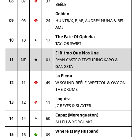
08
07
37
BEÉLE
Golden
09
05
24
HUNTR/X, EJAE, AUDREY NUNA & REI
AMI
The Fate Of Ophelia
10
10
17
TAYLOR SWIFT
El Ritmo Que Nos Une
11
NE
01
RYAN CASTRO FEATURING KAPO &
GANGSTA
La Plena
12
11
49
W SOUND, BEÉLE, WESTCOL & OVY ON
THE DRUMS
Loquita
13
12
11
JC REYES & SLAYTER
Capaz (Merengueton)
14
14
60
ALLEH & YORGHAKI
Where Is My Husband
15
16
09