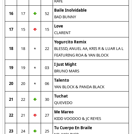
RAYE
Baile Inolvidable
16
17
52
BAD BUNNY
Love
17
15
15
CLARENT
Yogurcito Remix
18
18
22
BLESSD, ANUEL AA, KRIS R & LUAR LA L
FEATURING ROA & YAN BLOCK
I Just Might
19
19
03
BRUNO MARS
Talento
20
20
06
YAN BLOCK & PANDA BLACK
Tuchat
21
22
30
QUEVEDO
Me Mareo
22
21
27
KIDD VOODOO & JC REYES
Tu Cuerpo En Braile
23
24
25