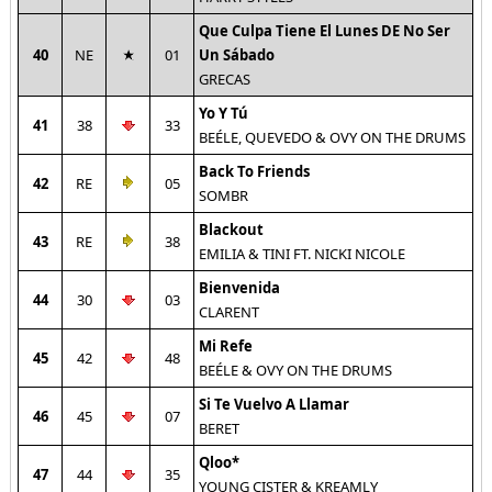
Que Culpa Tiene El Lunes DE No Ser
40
NE
01
Un Sábado
GRECAS
Yo Y Tú
41
38
33
BEÉLE, QUEVEDO & OVY ON THE DRUMS
Back To Friends
42
RE
05
SOMBR
Blackout
43
RE
38
EMILIA & TINI FT. NICKI NICOLE
Bienvenida
44
30
03
CLARENT
Mi Refe
45
42
48
BEÉLE & OVY ON THE DRUMS
Si Te Vuelvo A Llamar
46
45
07
BERET
Qloo*
47
44
35
YOUNG CISTER & KREAMLY