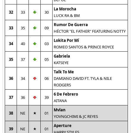
La Morocha
32
33
30
LUCK RA & BM
Rumor De Guerra
33
35
09
HÉCTOR "EL FATHER" FEATURING NOTTY
Lokita Por Mí
34
40
03
ROMEO SANTOS & PRINCE ROYCE
Gabriela
35
37
05
KATSEYE
Talk To Me
36
34
06
DAMIANO DAVID FT. TYLA & NILE
RODGERS
6 De Febrero
37
36
39
AITANA
Mvlan
38
NE
01
YOVNGCHIMI & JC REYES
Aperture
39
NE
01
HARRY STYLES