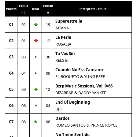
sem.a
seman
Puesto
tend.
intérprete - título
nt.
a
Superestrella
01
02
19
AITANA
La Perla
02
01
12
ROSALIA
Tu Vas Sin
03
03
30
RELS B.
Cuando No Era Cantante
04
04
09
EL BOGUETO & YUNG BEEF
Bzrp Music Sessions, Vol. 0/66
05
09
12
BIZARRAP & DADDY YANKEE
End Of Beginning
06
06
04
DJO
Dardos
07
08
08
ROMEO SANTOS & PRINCE ROYCE
No Tiene Sentido