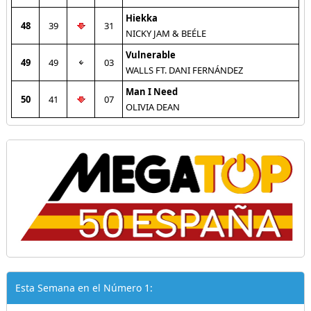
Hiekka
48
39
31
NICKY JAM & BEÉLE
Vulnerable
49
49
03
WALLS FT. DANI FERNÁNDEZ
Man I Need
50
41
07
OLIVIA DEAN
Esta Semana en el Número 1: