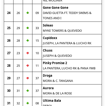
NIL MOLINER
Gone Gone Gone
24
26
09
DAVID GUETTA FT. TEDDY SWIMS &
TONES AND I
Soleao
25
29
33
MYKE TOWERS & QUEVEDO
Cupidoxx
26
28
15
JUSEPH, LA PANTERA & LUCHO RK
Chuos
27
23
10
JUSEPH & QUEVEDO
Pinky Promise 2
28
25
11
LA PANTERA, LUCHO RK & PANA YMB
Droga
29
27
37
MORA & C. TANGANA
Aurora
30
31
37
MORA & DE LA ROSE
Ultima Bala
31
32
08
DEPOL