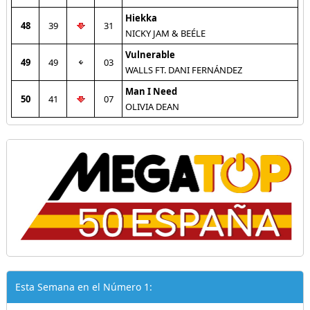
Hiekka
48
39
31
NICKY JAM & BEÉLE
Vulnerable
49
49
03
WALLS FT. DANI FERNÁNDEZ
Man I Need
50
41
07
OLIVIA DEAN
Esta Semana en el Número 1: