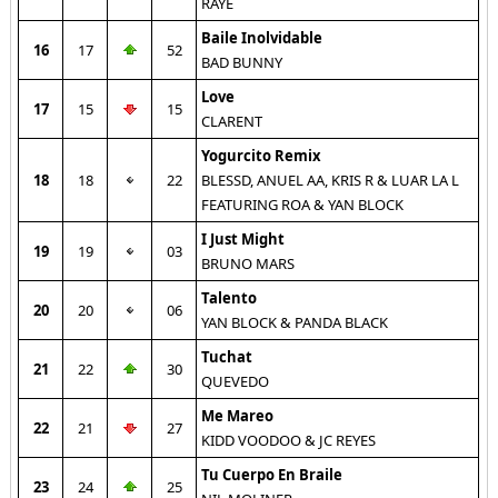
RAYE
Baile Inolvidable
16
17
52
BAD BUNNY
Love
17
15
15
CLARENT
Yogurcito Remix
18
18
22
BLESSD, ANUEL AA, KRIS R & LUAR LA L
FEATURING ROA & YAN BLOCK
I Just Might
19
19
03
BRUNO MARS
Talento
20
20
06
YAN BLOCK & PANDA BLACK
Tuchat
21
22
30
QUEVEDO
Me Mareo
22
21
27
KIDD VOODOO & JC REYES
Tu Cuerpo En Braile
23
24
25