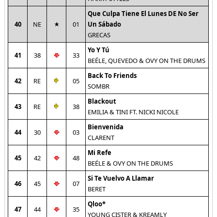
Que Culpa Tiene El Lunes DE No Ser
40
NE
01
Un Sábado
GRECAS
Yo Y Tú
41
38
33
BEÉLE, QUEVEDO & OVY ON THE DRUMS
Back To Friends
42
RE
05
SOMBR
Blackout
43
RE
38
EMILIA & TINI FT. NICKI NICOLE
Bienvenida
44
30
03
CLARENT
Mi Refe
45
42
48
BEÉLE & OVY ON THE DRUMS
Si Te Vuelvo A Llamar
46
45
07
BERET
Qloo*
47
44
35
YOUNG CISTER & KREAMLY