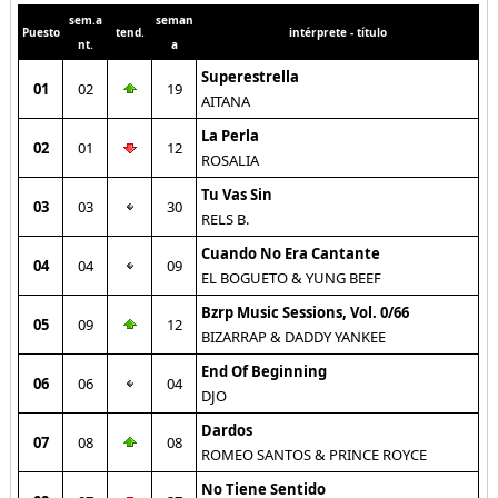
sem.a
seman
Puesto
tend.
intérprete - título
nt.
a
Superestrella
01
02
19
AITANA
La Perla
02
01
12
ROSALIA
Tu Vas Sin
03
03
30
RELS B.
Cuando No Era Cantante
04
04
09
EL BOGUETO & YUNG BEEF
Bzrp Music Sessions, Vol. 0/66
05
09
12
BIZARRAP & DADDY YANKEE
End Of Beginning
06
06
04
DJO
Dardos
07
08
08
ROMEO SANTOS & PRINCE ROYCE
No Tiene Sentido