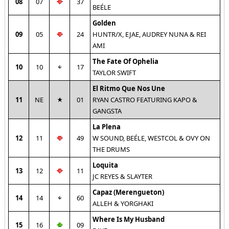
08
07
37
BEÉLE
Golden
09
05
24
HUNTR/X, EJAE, AUDREY NUNA & REI
AMI
The Fate Of Ophelia
10
10
17
TAYLOR SWIFT
El Ritmo Que Nos Une
11
NE
01
RYAN CASTRO FEATURING KAPO &
GANGSTA
La Plena
12
11
49
W SOUND, BEÉLE, WESTCOL & OVY ON
THE DRUMS
Loquita
13
12
11
JC REYES & SLAYTER
Capaz (Merengueton)
14
14
60
ALLEH & YORGHAKI
Where Is My Husband
15
16
09