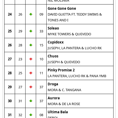
NIL MOLINER
Gone Gone Gone
24
26
09
DAVID GUETTA FT. TEDDY SWIMS &
TONES AND I
Soleao
25
29
33
MYKE TOWERS & QUEVEDO
Cupidoxx
26
28
15
JUSEPH, LA PANTERA & LUCHO RK
Chuos
27
23
10
JUSEPH & QUEVEDO
Pinky Promise 2
28
25
11
LA PANTERA, LUCHO RK & PANA YMB
Droga
29
27
37
MORA & C. TANGANA
Aurora
30
31
37
MORA & DE LA ROSE
Ultima Bala
31
32
08
DEPOL