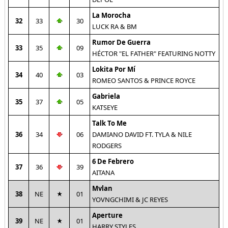
La Morocha
32
33
30
LUCK RA & BM
Rumor De Guerra
33
35
09
HÉCTOR "EL FATHER" FEATURING NOTTY
Lokita Por Mí
34
40
03
ROMEO SANTOS & PRINCE ROYCE
Gabriela
35
37
05
KATSEYE
Talk To Me
36
34
06
DAMIANO DAVID FT. TYLA & NILE
RODGERS
6 De Febrero
37
36
39
AITANA
Mvlan
38
NE
01
YOVNGCHIMI & JC REYES
Aperture
39
NE
01
HARRY STYLES