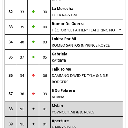
La Morocha
32
33
30
LUCK RA & BM
Rumor De Guerra
33
35
09
HÉCTOR "EL FATHER" FEATURING NOTTY
Lokita Por Mí
34
40
03
ROMEO SANTOS & PRINCE ROYCE
Gabriela
35
37
05
KATSEYE
Talk To Me
36
34
06
DAMIANO DAVID FT. TYLA & NILE
RODGERS
6 De Febrero
37
36
39
AITANA
Mvlan
38
NE
01
YOVNGCHIMI & JC REYES
Aperture
39
NE
01
HARRY STYLES