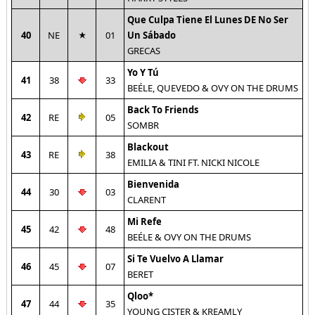
Que Culpa Tiene El Lunes DE No Ser
40
NE
01
Un Sábado
GRECAS
Yo Y Tú
41
38
33
BEÉLE, QUEVEDO & OVY ON THE DRUMS
Back To Friends
42
RE
05
SOMBR
Blackout
43
RE
38
EMILIA & TINI FT. NICKI NICOLE
Bienvenida
44
30
03
CLARENT
Mi Refe
45
42
48
BEÉLE & OVY ON THE DRUMS
Si Te Vuelvo A Llamar
46
45
07
BERET
Qloo*
47
44
35
YOUNG CISTER & KREAMLY