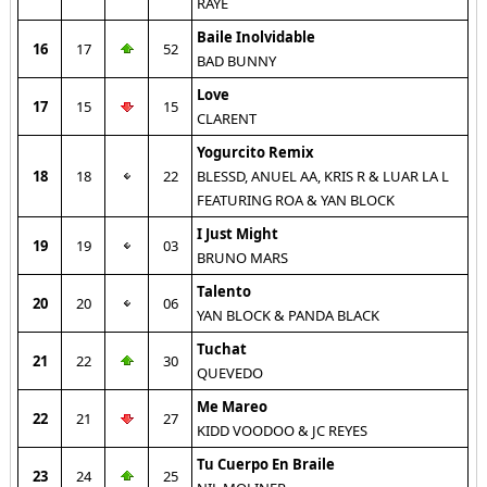
RAYE
Baile Inolvidable
16
17
52
BAD BUNNY
Love
17
15
15
CLARENT
Yogurcito Remix
18
18
22
BLESSD, ANUEL AA, KRIS R & LUAR LA L
FEATURING ROA & YAN BLOCK
I Just Might
19
19
03
BRUNO MARS
Talento
20
20
06
YAN BLOCK & PANDA BLACK
Tuchat
21
22
30
QUEVEDO
Me Mareo
22
21
27
KIDD VOODOO & JC REYES
Tu Cuerpo En Braile
23
24
25