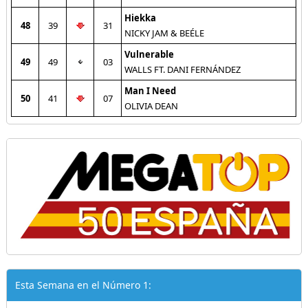
Hiekka
48
39
31
NICKY JAM & BEÉLE
Vulnerable
49
49
03
WALLS FT. DANI FERNÁNDEZ
Man I Need
50
41
07
OLIVIA DEAN
Esta Semana en el Número 1: