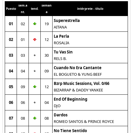
sem.a
seman
Puesto
tend.
intérprete - título
nt.
a
Superestrella
01
02
19
AITANA
La Perla
02
01
12
ROSALIA
Tu Vas Sin
03
03
30
RELS B.
Cuando No Era Cantante
04
04
09
EL BOGUETO & YUNG BEEF
Bzrp Music Sessions, Vol. 0/66
05
09
12
BIZARRAP & DADDY YANKEE
End Of Beginning
06
06
04
DJO
Dardos
07
08
08
ROMEO SANTOS & PRINCE ROYCE
No Tiene Sentido