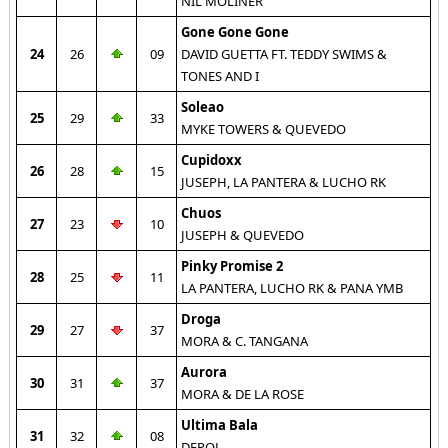
NIL MOLINER
Gone Gone Gone
24
26
09
DAVID GUETTA FT. TEDDY SWIMS &
TONES AND I
Soleao
25
29
33
MYKE TOWERS & QUEVEDO
Cupidoxx
26
28
15
JUSEPH, LA PANTERA & LUCHO RK
Chuos
27
23
10
JUSEPH & QUEVEDO
Pinky Promise 2
28
25
11
LA PANTERA, LUCHO RK & PANA YMB
Droga
29
27
37
MORA & C. TANGANA
Aurora
30
31
37
MORA & DE LA ROSE
Ultima Bala
31
32
08
DEPOL