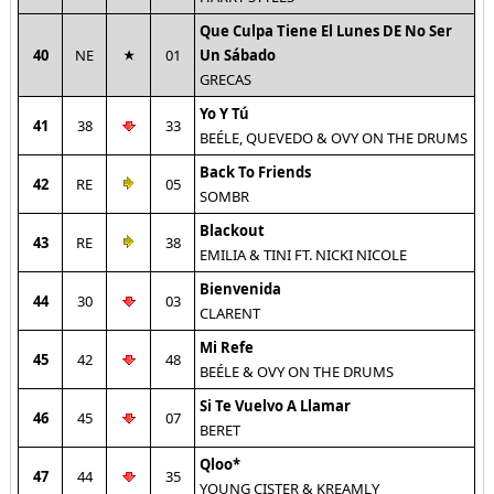
Que Culpa Tiene El Lunes DE No Ser
40
NE
01
Un Sábado
GRECAS
Yo Y Tú
41
38
33
BEÉLE, QUEVEDO & OVY ON THE DRUMS
Back To Friends
42
RE
05
SOMBR
Blackout
43
RE
38
EMILIA & TINI FT. NICKI NICOLE
Bienvenida
44
30
03
CLARENT
Mi Refe
45
42
48
BEÉLE & OVY ON THE DRUMS
Si Te Vuelvo A Llamar
46
45
07
BERET
Qloo*
47
44
35
YOUNG CISTER & KREAMLY