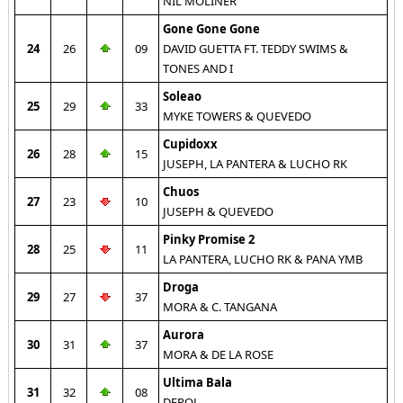
NIL MOLINER
Gone Gone Gone
24
26
09
DAVID GUETTA FT. TEDDY SWIMS &
TONES AND I
Soleao
25
29
33
MYKE TOWERS & QUEVEDO
Cupidoxx
26
28
15
JUSEPH, LA PANTERA & LUCHO RK
Chuos
27
23
10
JUSEPH & QUEVEDO
Pinky Promise 2
28
25
11
LA PANTERA, LUCHO RK & PANA YMB
Droga
29
27
37
MORA & C. TANGANA
Aurora
30
31
37
MORA & DE LA ROSE
Ultima Bala
31
32
08
DEPOL