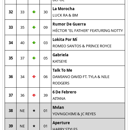
La Morocha
32
33
30
LUCK RA & BM
Rumor De Guerra
33
35
09
HÉCTOR "EL FATHER" FEATURING NOTTY
Lokita Por Mí
34
40
03
ROMEO SANTOS & PRINCE ROYCE
Gabriela
35
37
05
KATSEYE
Talk To Me
36
34
06
DAMIANO DAVID FT. TYLA & NILE
RODGERS
6 De Febrero
37
36
39
AITANA
Mvlan
38
NE
01
YOVNGCHIMI & JC REYES
Aperture
39
NE
01
HARRY STYLES