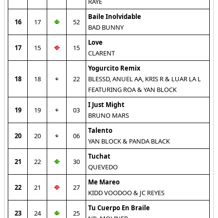
RAYE
Baile Inolvidable
16
17
52
BAD BUNNY
Love
17
15
15
CLARENT
Yogurcito Remix
18
18
22
BLESSD, ANUEL AA, KRIS R & LUAR LA L
FEATURING ROA & YAN BLOCK
I Just Might
19
19
03
BRUNO MARS
Talento
20
20
06
YAN BLOCK & PANDA BLACK
Tuchat
21
22
30
QUEVEDO
Me Mareo
22
21
27
KIDD VOODOO & JC REYES
Tu Cuerpo En Braile
23
24
25