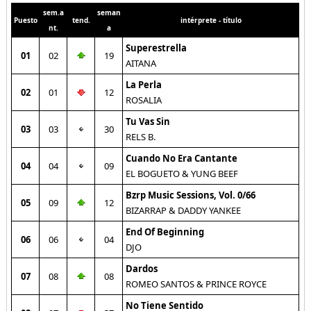
sem.a
seman
Puesto
tend.
intérprete - título
nt.
a
Superestrella
01
02
19
AITANA
La Perla
02
01
12
ROSALIA
Tu Vas Sin
03
03
30
RELS B.
Cuando No Era Cantante
04
04
09
EL BOGUETO & YUNG BEEF
Bzrp Music Sessions, Vol. 0/66
05
09
12
BIZARRAP & DADDY YANKEE
End Of Beginning
06
06
04
DJO
Dardos
07
08
08
ROMEO SANTOS & PRINCE ROYCE
No Tiene Sentido