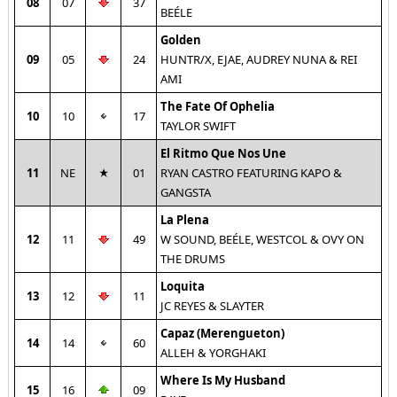
08
07
37
BEÉLE
Golden
09
05
24
HUNTR/X, EJAE, AUDREY NUNA & REI
AMI
The Fate Of Ophelia
10
10
17
TAYLOR SWIFT
El Ritmo Que Nos Une
11
NE
01
RYAN CASTRO FEATURING KAPO &
GANGSTA
La Plena
12
11
49
W SOUND, BEÉLE, WESTCOL & OVY ON
THE DRUMS
Loquita
13
12
11
JC REYES & SLAYTER
Capaz (Merengueton)
14
14
60
ALLEH & YORGHAKI
Where Is My Husband
15
16
09