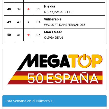
Hiekka
48
39
31
NICKY JAM & BEÉLE
Vulnerable
49
49
03
WALLS FT. DANI FERNÁNDEZ
Man I Need
50
41
07
OLIVIA DEAN
Esta Semana en el Número 1: