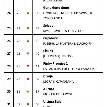
NIL MOLINER
Gone Gone Gone
24
26
09
DAVID GUETTA FT. TEDDY SWIMS &
TONES AND I
Soleao
25
29
33
MYKE TOWERS & QUEVEDO
Cupidoxx
26
28
15
JUSEPH, LA PANTERA & LUCHO RK
Chuos
27
23
10
JUSEPH & QUEVEDO
Pinky Promise 2
28
25
11
LA PANTERA, LUCHO RK & PANA YMB
Droga
29
27
37
MORA & C. TANGANA
Aurora
30
31
37
MORA & DE LA ROSE
Ultima Bala
31
32
08
DEPOL