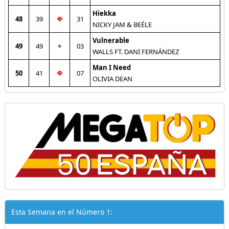
Hiekka
48
39
31
NICKY JAM & BEÉLE
Vulnerable
49
49
03
WALLS FT. DANI FERNÁNDEZ
Man I Need
50
41
07
OLIVIA DEAN
Esta Semana en el Número 1: