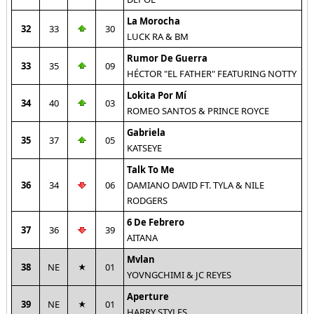
La Morocha
32
33
30
LUCK RA & BM
Rumor De Guerra
33
35
09
HÉCTOR "EL FATHER" FEATURING NOTTY
Lokita Por Mí
34
40
03
ROMEO SANTOS & PRINCE ROYCE
Gabriela
35
37
05
KATSEYE
Talk To Me
36
34
06
DAMIANO DAVID FT. TYLA & NILE
RODGERS
6 De Febrero
37
36
39
AITANA
Mvlan
38
NE
01
YOVNGCHIMI & JC REYES
Aperture
39
NE
01
HARRY STYLES