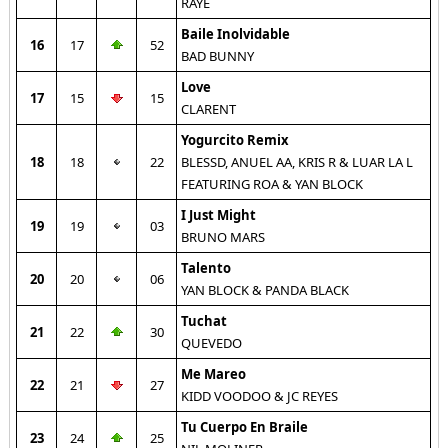
RAYE
Baile Inolvidable
16
17
52
BAD BUNNY
Love
17
15
15
CLARENT
Yogurcito Remix
18
18
22
BLESSD, ANUEL AA, KRIS R & LUAR LA L
FEATURING ROA & YAN BLOCK
I Just Might
19
19
03
BRUNO MARS
Talento
20
20
06
YAN BLOCK & PANDA BLACK
Tuchat
21
22
30
QUEVEDO
Me Mareo
22
21
27
KIDD VOODOO & JC REYES
Tu Cuerpo En Braile
23
24
25