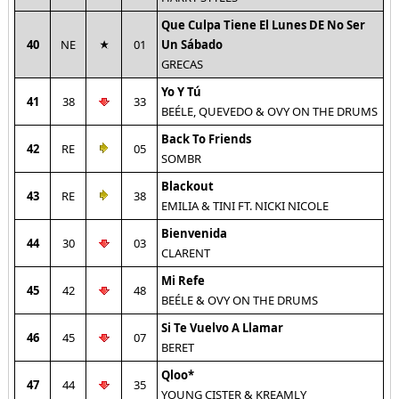
Que Culpa Tiene El Lunes DE No Ser
40
NE
01
Un Sábado
GRECAS
Yo Y Tú
41
38
33
BEÉLE, QUEVEDO & OVY ON THE DRUMS
Back To Friends
42
RE
05
SOMBR
Blackout
43
RE
38
EMILIA & TINI FT. NICKI NICOLE
Bienvenida
44
30
03
CLARENT
Mi Refe
45
42
48
BEÉLE & OVY ON THE DRUMS
Si Te Vuelvo A Llamar
46
45
07
BERET
Qloo*
47
44
35
YOUNG CISTER & KREAMLY