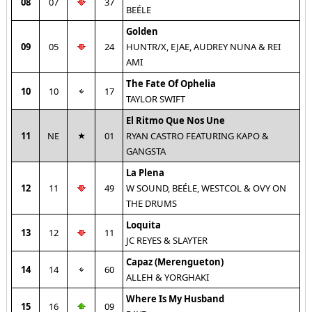
08
07
37
BEÉLE
Golden
09
05
24
HUNTR/X, EJAE, AUDREY NUNA & REI
AMI
The Fate Of Ophelia
10
10
17
TAYLOR SWIFT
El Ritmo Que Nos Une
11
NE
01
RYAN CASTRO FEATURING KAPO &
GANGSTA
La Plena
12
11
49
W SOUND, BEÉLE, WESTCOL & OVY ON
THE DRUMS
Loquita
13
12
11
JC REYES & SLAYTER
Capaz (Merengueton)
14
14
60
ALLEH & YORGHAKI
Where Is My Husband
15
16
09