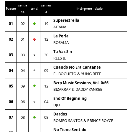
sem.a
seman
Puesto
tend.
intérprete - título
nt.
a
Superestrella
01
02
19
AITANA
La Perla
02
01
12
ROSALIA
Tu Vas Sin
03
03
30
RELS B.
Cuando No Era Cantante
04
04
09
EL BOGUETO & YUNG BEEF
Bzrp Music Sessions, Vol. 0/66
05
09
12
BIZARRAP & DADDY YANKEE
End Of Beginning
06
06
04
DJO
Dardos
07
08
08
ROMEO SANTOS & PRINCE ROYCE
No Tiene Sentido