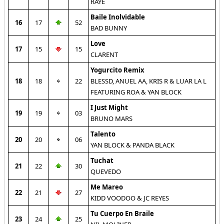
RAYE
Baile Inolvidable
16
17
52
BAD BUNNY
Love
17
15
15
CLARENT
Yogurcito Remix
18
18
22
BLESSD, ANUEL AA, KRIS R & LUAR LA L
FEATURING ROA & YAN BLOCK
I Just Might
19
19
03
BRUNO MARS
Talento
20
20
06
YAN BLOCK & PANDA BLACK
Tuchat
21
22
30
QUEVEDO
Me Mareo
22
21
27
KIDD VOODOO & JC REYES
Tu Cuerpo En Braile
23
24
25