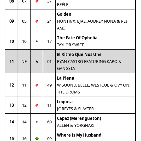
08
07
37
BEÉLE
Golden
09
05
24
HUNTR/X, EJAE, AUDREY NUNA & REI
AMI
The Fate Of Ophelia
10
10
17
TAYLOR SWIFT
El Ritmo Que Nos Une
11
NE
01
RYAN CASTRO FEATURING KAPO &
GANGSTA
La Plena
12
11
49
W SOUND, BEÉLE, WESTCOL & OVY ON
THE DRUMS
Loquita
13
12
11
JC REYES & SLAYTER
Capaz (Merengueton)
14
14
60
ALLEH & YORGHAKI
Where Is My Husband
15
16
09