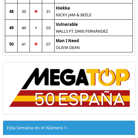
Hiekka
48
39
31
NICKY JAM & BEÉLE
Vulnerable
49
49
03
WALLS FT. DANI FERNÁNDEZ
Man I Need
50
41
07
OLIVIA DEAN
Esta Semana en el Número 1: