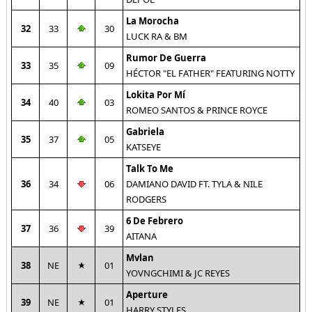
La Morocha
32
33
30
LUCK RA & BM
Rumor De Guerra
33
35
09
HÉCTOR "EL FATHER" FEATURING NOTTY
Lokita Por Mí
34
40
03
ROMEO SANTOS & PRINCE ROYCE
Gabriela
35
37
05
KATSEYE
Talk To Me
36
34
06
DAMIANO DAVID FT. TYLA & NILE
RODGERS
6 De Febrero
37
36
39
AITANA
Mvlan
38
NE
01
YOVNGCHIMI & JC REYES
Aperture
39
NE
01
HARRY STYLES