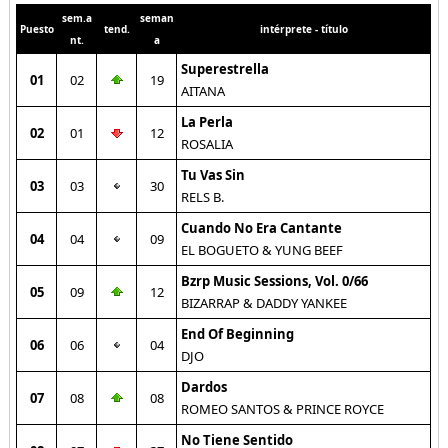
sem.a
seman
Puesto
tend.
intérprete - título
nt.
a
Superestrella
01
02
19
AITANA
La Perla
02
01
12
ROSALIA
Tu Vas Sin
03
03
30
RELS B.
Cuando No Era Cantante
04
04
09
EL BOGUETO & YUNG BEEF
Bzrp Music Sessions, Vol. 0/66
05
09
12
BIZARRAP & DADDY YANKEE
End Of Beginning
06
06
04
DJO
Dardos
07
08
08
ROMEO SANTOS & PRINCE ROYCE
No Tiene Sentido