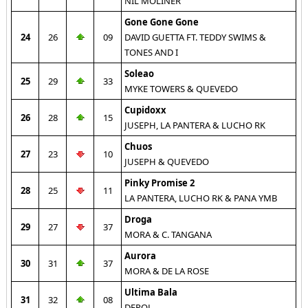
NIL MOLINER
Gone Gone Gone
24
26
09
DAVID GUETTA FT. TEDDY SWIMS &
TONES AND I
Soleao
25
29
33
MYKE TOWERS & QUEVEDO
Cupidoxx
26
28
15
JUSEPH, LA PANTERA & LUCHO RK
Chuos
27
23
10
JUSEPH & QUEVEDO
Pinky Promise 2
28
25
11
LA PANTERA, LUCHO RK & PANA YMB
Droga
29
27
37
MORA & C. TANGANA
Aurora
30
31
37
MORA & DE LA ROSE
Ultima Bala
31
32
08
DEPOL