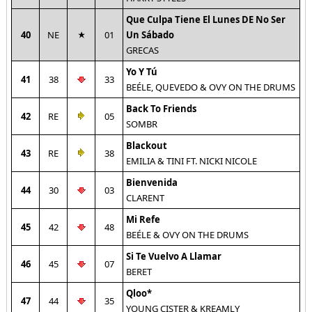
Que Culpa Tiene El Lunes DE No Ser
40
NE
01
Un Sábado
GRECAS
Yo Y Tú
41
38
33
BEÉLE, QUEVEDO & OVY ON THE DRUMS
Back To Friends
42
RE
05
SOMBR
Blackout
43
RE
38
EMILIA & TINI FT. NICKI NICOLE
Bienvenida
44
30
03
CLARENT
Mi Refe
45
42
48
BEÉLE & OVY ON THE DRUMS
Si Te Vuelvo A Llamar
46
45
07
BERET
Qloo*
47
44
35
YOUNG CISTER & KREAMLY