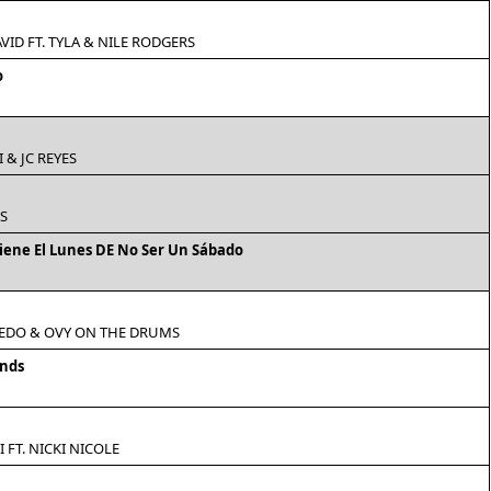
ID FT. TYLA & NILE RODGERS
o
& JC REYES
S
iene El Lunes DE No Ser Un Sábado
VEDO & OVY ON THE DRUMS
ends
I FT. NICKI NICOLE