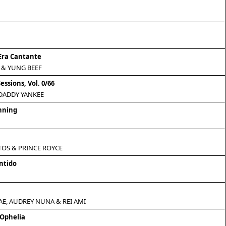
Era Cantante
 & YUNG BEEF
essions, Vol. 0/66
 DADDY YANKEE
nning
OS & PRINCE ROYCE
ntido
AE, AUDREY NUNA & REI AMI
 Ophelia