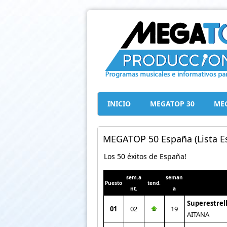
INICIO
MEGATOP 30
MEG
MEGATOP 50 España (Lista Es
Los 50 éxitos de España!
sem.a
seman
Puesto
tend.
nt.
a
Superestrel
01
02
19
AITANA