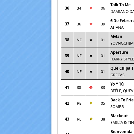
Talk To Me
36
34
06
DAMIANO DAV
6 De Febrer
37
36
39
AITANA
Mvlan
38
NE
01
YOVNGCHIMI 
Aperture
39
NE
01
HARRY STYLE
Que Culpa T
40
NE
01
GRECAS
Yo Y Tú
41
38
33
BEÉLE, QUE
Back To Fri
42
RE
05
SOMBR
Blackout
43
RE
38
EMILIA & TIN
Bienvenida