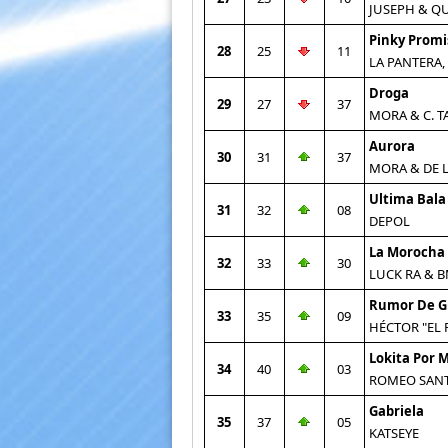
JUSEPH & Q
Pinky Promi
28
25
11
LA PANTERA,
Droga
29
27
37
MORA & C. 
Aurora
30
31
37
MORA & DE 
Ultima Bala
31
32
08
DEPOL
La Morocha
32
33
30
LUCK RA & 
Rumor De G
33
35
09
HÉCTOR "EL 
Lokita Por M
34
40
03
ROMEO SANT
Gabriela
35
37
05
KATSEYE