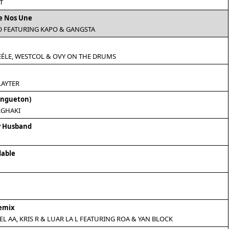
T
e Nos Une
O FEATURING KAPO & GANGSTA
EÉLE, WESTCOL & OVY ON THE DRUMS
LAYTER
engueton)
RGHAKI
y Husband
dable
Remix
EL AA, KRIS R & LUAR LA L FEATURING ROA & YAN BLOCK