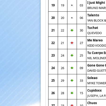
I Just Might
19
19
03
BRUNO MAR
Talento
20
20
06
YAN BLOCK 
Tuchat
21
22
30
QUEVEDO
Me Mareo
22
21
27
KIDD VOODOO
Tu Cuerpo E
23
24
25
NIL MOLINE
Gone Gone 
24
26
09
DAVID GUETT
Soleao
25
29
33
MYKE TOWER
Cupidoxx
26
28
15
JUSEPH, LA 
Chuos
27
23
10