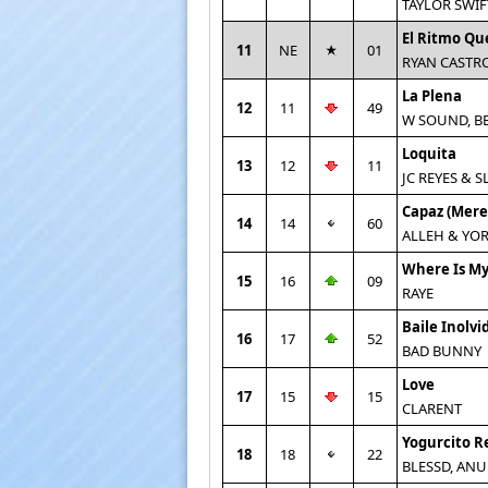
TAYLOR SWIF
El Ritmo Qu
11
NE
01
RYAN CASTR
La Plena
12
11
49
W SOUND, B
Loquita
13
12
11
JC REYES & S
Capaz (Mer
14
14
60
ALLEH & YO
Where Is M
15
16
09
RAYE
Baile Inolvi
16
17
52
BAD BUNNY
Love
17
15
15
CLARENT
Yogurcito 
18
18
22
BLESSD, ANU