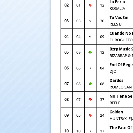
La Perla
02
01
12
ROSALIA
Tu Vas Sin
03
03
30
RELS B.
Cuando No 
04
04
09
EL BOGUETO
Bzrp Music S
05
09
12
BIZARRAP &
End Of Begi
06
06
04
DJO
Dardos
07
08
08
ROMEO SANT
No Tiene Se
08
07
37
BEÉLE
Golden
09
05
24
HUNTR/X, EJ
The Fate Of
10
10
17