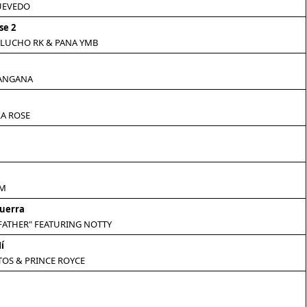
UEVEDO
se 2
 LUCHO RK & PANA YMB
TANGANA
LA ROSE
BM
uerra
FATHER" FEATURING NOTTY
í
OS & PRINCE ROYCE