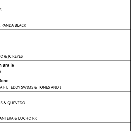
S
& PANDA BLACK
 & JC REYES
n Braile
R
Gone
A FT. TEDDY SWIMS & TONES AND I
S & QUEVEDO
PANTERA & LUCHO RK