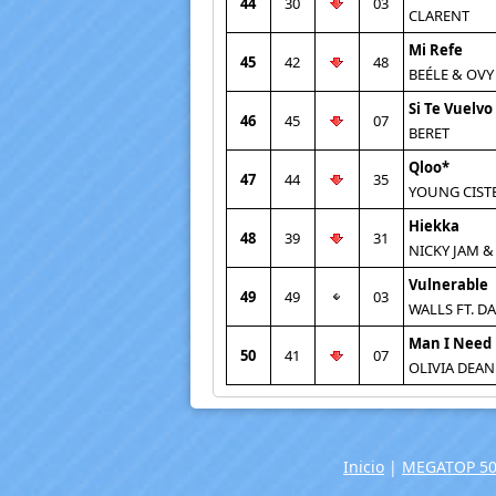
44
30
03
CLARENT
Mi Refe
45
42
48
BEÉLE & OV
Si Te Vuelvo
46
45
07
BERET
Qloo*
47
44
35
YOUNG CIST
Hiekka
48
39
31
NICKY JAM &
Vulnerable
49
49
03
WALLS FT. D
Man I Need
50
41
07
OLIVIA DEAN
Inicio
|
MEGATOP 50