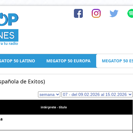
ATOP 50 LATINO
MEGATOP 50 EUROPA
MEGATOP 50 E
pañola de Exitos)
intérprete - título
la