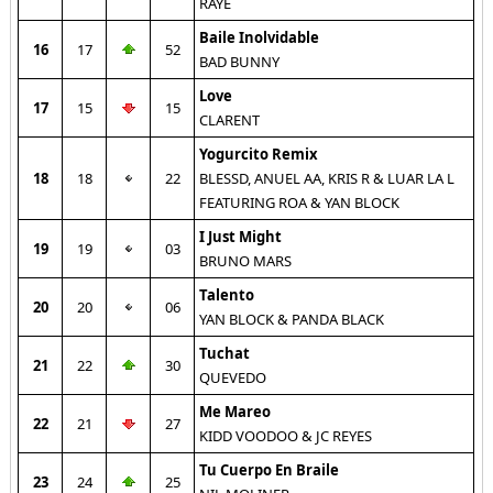
RAYE
Baile Inolvidable
16
17
52
BAD BUNNY
Love
17
15
15
CLARENT
Yogurcito Remix
18
18
22
BLESSD, ANUEL AA, KRIS R & LUAR LA L
FEATURING ROA & YAN BLOCK
I Just Might
19
19
03
BRUNO MARS
Talento
20
20
06
YAN BLOCK & PANDA BLACK
Tuchat
21
22
30
QUEVEDO
Me Mareo
22
21
27
KIDD VOODOO & JC REYES
Tu Cuerpo En Braile
23
24
25