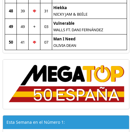
Hiekka
48
39
31
NICKY JAM & BEÉLE
Vulnerable
49
49
03
WALLS FT. DANI FERNÁNDEZ
Man I Need
50
41
07
OLIVIA DEAN
Esta Semana en el Número 1: