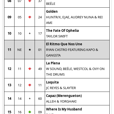
08
07
37
BEÉLE
Golden
09
05
24
HUNTR/X, EJAE, AUDREY NUNA & REI
AMI
The Fate Of Ophelia
10
10
17
TAYLOR SWIFT
El Ritmo Que Nos Une
11
NE
01
RYAN CASTRO FEATURING KAPO &
GANGSTA
La Plena
12
11
49
W SOUND, BEÉLE, WESTCOL & OVY ON
THE DRUMS
Loquita
13
12
11
JC REYES & SLAYTER
Capaz (Merengueton)
14
14
60
ALLEH & YORGHAKI
Where Is My Husband
15
16
09