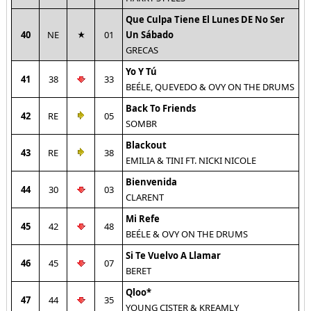
Que Culpa Tiene El Lunes DE No Ser
40
NE
01
Un Sábado
GRECAS
Yo Y Tú
41
38
33
BEÉLE, QUEVEDO & OVY ON THE DRUMS
Back To Friends
42
RE
05
SOMBR
Blackout
43
RE
38
EMILIA & TINI FT. NICKI NICOLE
Bienvenida
44
30
03
CLARENT
Mi Refe
45
42
48
BEÉLE & OVY ON THE DRUMS
Si Te Vuelvo A Llamar
46
45
07
BERET
Qloo*
47
44
35
YOUNG CISTER & KREAMLY