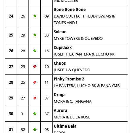
NIL MOLINER
Gone Gone Gone
24
26
09
DAVID GUETTA FT. TEDDY SWIMS &
TONES AND I
Soleao
25
29
33
MYKE TOWERS & QUEVEDO
Cupidoxx
26
28
15
JUSEPH, LA PANTERA & LUCHO RK
Chuos
27
23
10
JUSEPH & QUEVEDO
Pinky Promise 2
28
25
11
LA PANTERA, LUCHO RK & PANA YMB
Droga
29
27
37
MORA & C. TANGANA
Aurora
30
31
37
MORA & DE LA ROSE
Ultima Bala
31
32
08
DEPOL