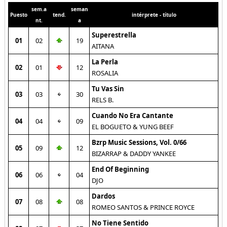
sem.a
seman
Puesto
tend.
intérprete - título
nt.
a
Superestrella
01
02
19
AITANA
La Perla
02
01
12
ROSALIA
Tu Vas Sin
03
03
30
RELS B.
Cuando No Era Cantante
04
04
09
EL BOGUETO & YUNG BEEF
Bzrp Music Sessions, Vol. 0/66
05
09
12
BIZARRAP & DADDY YANKEE
End Of Beginning
06
06
04
DJO
Dardos
07
08
08
ROMEO SANTOS & PRINCE ROYCE
No Tiene Sentido