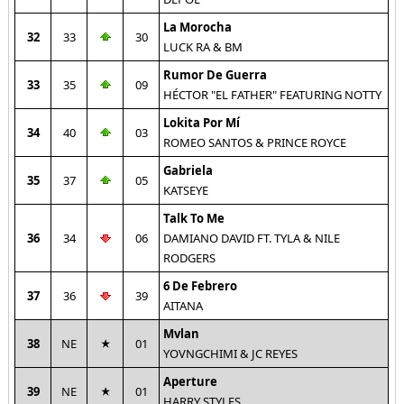
La Morocha
32
33
30
LUCK RA & BM
Rumor De Guerra
33
35
09
HÉCTOR "EL FATHER" FEATURING NOTTY
Lokita Por Mí
34
40
03
ROMEO SANTOS & PRINCE ROYCE
Gabriela
35
37
05
KATSEYE
Talk To Me
36
34
06
DAMIANO DAVID FT. TYLA & NILE
RODGERS
6 De Febrero
37
36
39
AITANA
Mvlan
38
NE
01
YOVNGCHIMI & JC REYES
Aperture
39
NE
01
HARRY STYLES