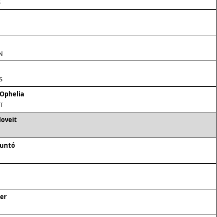
S
N
S
 Ophelia
T
loveit
guntó
er