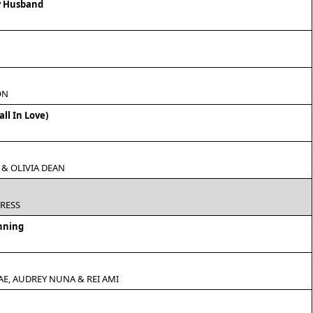
y Husband
ON
all In Love)
& OLIVIA DEAN
RESS
nning
AE, AUDREY NUNA & REI AMI