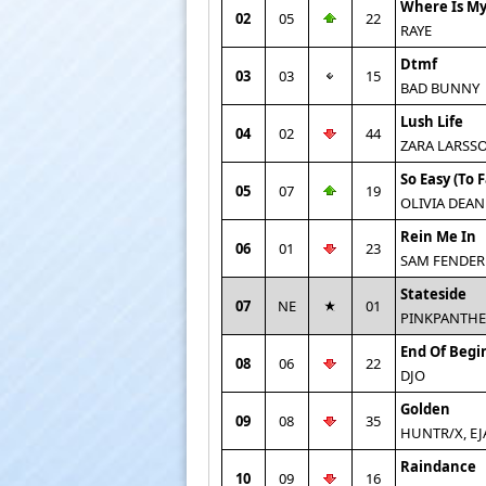
Where Is M
02
05
22
RAYE
Dtmf
03
03
15
BAD BUNNY
Lush Life
04
02
44
ZARA LARSS
So Easy (To F
05
07
19
OLIVIA DEAN
Rein Me In
06
01
23
SAM FENDER 
Stateside
07
NE
01
PINKPANTHE
End Of Begi
08
06
22
DJO
Golden
09
08
35
HUNTR/X, EJ
Raindance
10
09
16