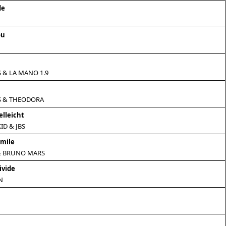
de
ou
 & LA MANO 1.9
S & THEODORA
elleicht
D & JBS
Smile
& BRUNO MARS
ivide
N