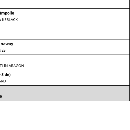
Impolie
& KEBLACK
unaway
NES
ITLIN ARAGON
 Side)
ARD
E