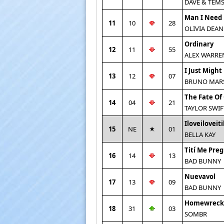
DAVE & TEM
Man I Need
11
10
28
OLIVIA DEAN
Ordinary
12
11
55
ALEX WARRE
I Just Might
13
12
07
BRUNO MAR
The Fate Of
14
04
21
TAYLOR SWIF
Iloveiloveiti
15
NE
01
BELLA KAY
Tití Me Pre
16
14
13
BAD BUNNY
Nuevavol
17
13
09
BAD BUNNY
Homewreck
18
31
03
SOMBR