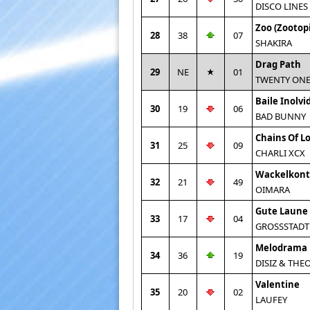
DISCO LINES
Zoo (Zootopi
28
38
07
SHAKIRA
Drag Path
29
NE
01
TWENTY ONE
Baile Inolvi
30
19
06
BAD BUNNY
Chains Of L
31
25
09
CHARLI XCX
Wackelkont
32
21
49
OIMARA
Gute Laune
33
17
04
GROSSSTADT
Melodrama
34
36
19
DISIZ & TH
Valentine
35
20
02
LAUFEY