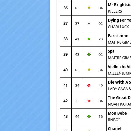
Mr Brightsi
36
RE
04
KILLERS
Dying For Y
37
37
02
CHARLI XCX
Parisienne
38
41
28
MAITRE GIMS
Spa
39
43
02
MAITRE GIM
Vielleicht Vi
40
RE
34
MILLENIUMKI
Die With A 
41
34
49
LADY GAGA 
The Great D
42
33
04
NOAH KAHA
Mon Bebe
43
44
16
RNBOI
Chanel