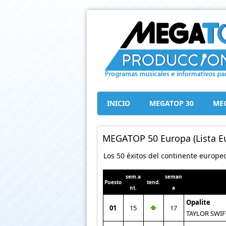
INICIO
MEGATOP 30
MEG
MEGATOP 50 Europa (Lista Eu
Los 50 éxitos del continente europe
sem.a
seman
Puesto
tend.
nt.
a
Opalite
01
15
17
TAYLOR SWIF