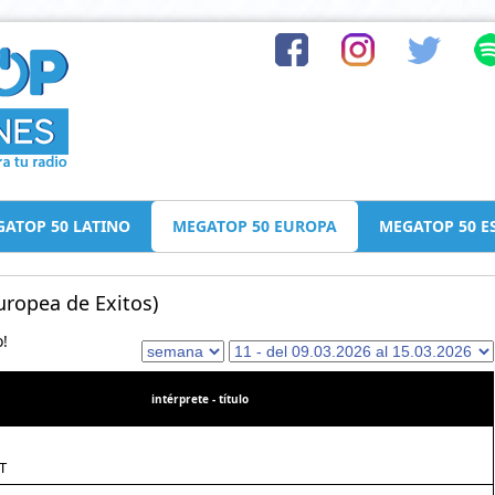
ATOP 50 LATINO
MEGATOP 50 EUROPA
MEGATOP 50 E
ropea de Exitos)
o!
intérprete - título
T