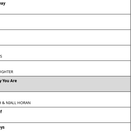
way
S
XUGHTER
y You Are
H & NIALL HORAN
f
oys