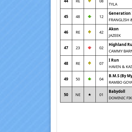
44
RE
08
TYLA
Generation 
45
48
12
FRANGLISH 
Akon
46
RE
42
JAZEEK
Highland R
47
23
02
CAMMY BAR
I Run
48
RE
07
HAVEN & KA
B.M.S (By My
49
50
04
RAMBO GOY
Babydoll
50
NE
01
DOMINIC FIK