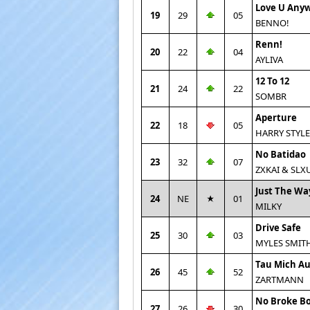
Love U Any
19
29
05
BENNO!
Renn!
20
22
04
AYLIVA
12 To 12
21
24
22
SOMBR
Aperture
22
18
05
HARRY STYLE
No Batidao
23
32
07
ZXKAI & SL
Just The Wa
24
NE
01
MILKY
Drive Safe
25
30
03
MYLES SMIT
Tau Mich Au
26
45
52
ZARTMANN
No Broke B
27
26
30