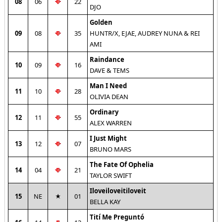
08
06
22
DJO
Golden
09
08
35
HUNTR/X, EJAE, AUDREY NUNA & REI
AMI
Raindance
10
09
16
DAVE & TEMS
Man I Need
11
10
28
OLIVIA DEAN
Ordinary
12
11
55
ALEX WARREN
I Just Might
13
12
07
BRUNO MARS
The Fate Of Ophelia
14
04
21
TAYLOR SWIFT
Iloveiloveitiloveit
15
NE
01
BELLA KAY
Tití Me Preguntó