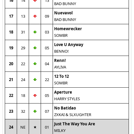
16
14
13
BAD BUNNY
Nuevavol
17
13
09
BAD BUNNY
Homewrecker
18
31
03
SOMBR
Love U Anyway
19
29
05
BENNO!
Renn!
20
22
04
AYLIVA
12 To 12
21
24
22
SOMBR
Aperture
22
18
05
HARRY STYLES
No Batidao
23
32
07
ZXKAI & SLXUGHTER
Just The Way You Are
24
NE
01
MILKY