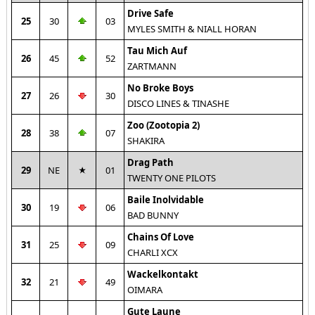
Drive Safe
25
30
03
MYLES SMITH & NIALL HORAN
Tau Mich Auf
26
45
52
ZARTMANN
No Broke Boys
27
26
30
DISCO LINES & TINASHE
Zoo (Zootopia 2)
28
38
07
SHAKIRA
Drag Path
29
NE
01
TWENTY ONE PILOTS
Baile Inolvidable
30
19
06
BAD BUNNY
Chains Of Love
31
25
09
CHARLI XCX
Wackelkontakt
32
21
49
OIMARA
Gute Laune