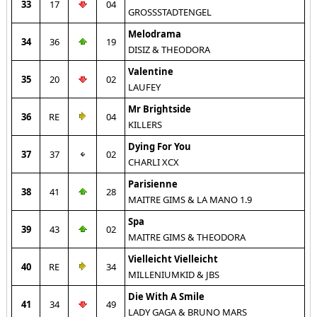
33
17
04
GROSSSTADTENGEL
Melodrama
34
36
19
DISIZ & THEODORA
Valentine
35
20
02
LAUFEY
Mr Brightside
36
RE
04
KILLERS
Dying For You
37
37
02
CHARLI XCX
Parisienne
38
41
28
MAITRE GIMS & LA MANO 1.9
Spa
39
43
02
MAITRE GIMS & THEODORA
Vielleicht Vielleicht
40
RE
34
MILLENIUMKID & JBS
Die With A Smile
41
34
49
LADY GAGA & BRUNO MARS