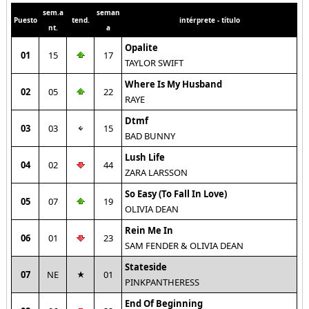
sem.a
seman
Puesto
tend.
intérprete - título
nt.
a
Opalite
01
15
17
TAYLOR SWIFT
Where Is My Husband
02
05
22
RAYE
Dtmf
03
03
15
BAD BUNNY
Lush Life
04
02
44
ZARA LARSSON
So Easy (To Fall In Love)
05
07
19
OLIVIA DEAN
Rein Me In
06
01
23
SAM FENDER & OLIVIA DEAN
Stateside
07
NE
01
PINKPANTHERESS
End Of Beginning