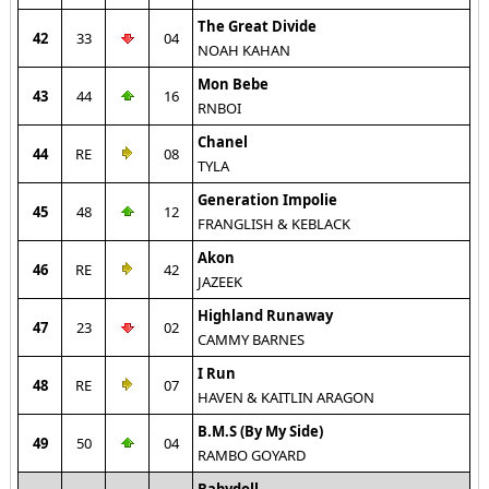
The Great Divide
42
33
04
NOAH KAHAN
Mon Bebe
43
44
16
RNBOI
Chanel
44
RE
08
TYLA
Generation Impolie
45
48
12
FRANGLISH & KEBLACK
Akon
46
RE
42
JAZEEK
Highland Runaway
47
23
02
CAMMY BARNES
I Run
48
RE
07
HAVEN & KAITLIN ARAGON
B.M.S (By My Side)
49
50
04
RAMBO GOYARD