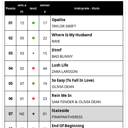
sem.a
seman
Puesto
tend.
intérprete - título
nt.
a
Opalite
01
15
17
TAYLOR SWIFT
Where Is My Husband
02
05
22
RAYE
Dtmf
03
03
15
BAD BUNNY
Lush Life
04
02
44
ZARA LARSSON
So Easy (To Fall In Love)
05
07
19
OLIVIA DEAN
Rein Me In
06
01
23
SAM FENDER & OLIVIA DEAN
Stateside
07
NE
01
PINKPANTHERESS
End Of Beginning