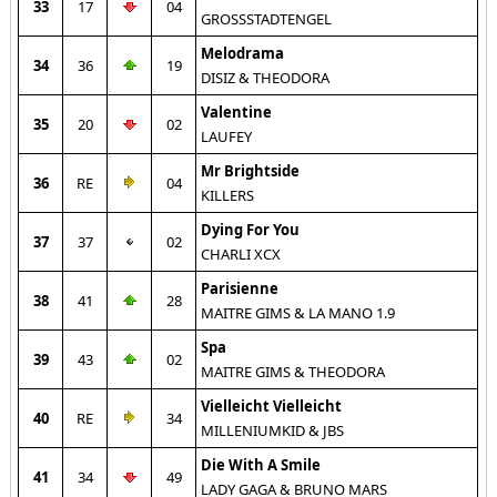
33
17
04
GROSSSTADTENGEL
Melodrama
34
36
19
DISIZ & THEODORA
Valentine
35
20
02
LAUFEY
Mr Brightside
36
RE
04
KILLERS
Dying For You
37
37
02
CHARLI XCX
Parisienne
38
41
28
MAITRE GIMS & LA MANO 1.9
Spa
39
43
02
MAITRE GIMS & THEODORA
Vielleicht Vielleicht
40
RE
34
MILLENIUMKID & JBS
Die With A Smile
41
34
49
LADY GAGA & BRUNO MARS