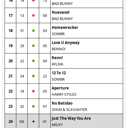
16
14
13
BAD BUNNY
Nuevavol
17
13
09
BAD BUNNY
Homewrecker
18
31
03
SOMBR
Love U Anyway
19
29
05
BENNO!
Renn!
20
22
04
AYLIVA
12 To 12
21
24
22
SOMBR
Aperture
22
18
05
HARRY STYLES
No Batidao
23
32
07
ZXKAI & SLXUGHTER
Just The Way You Are
24
NE
01
MILKY