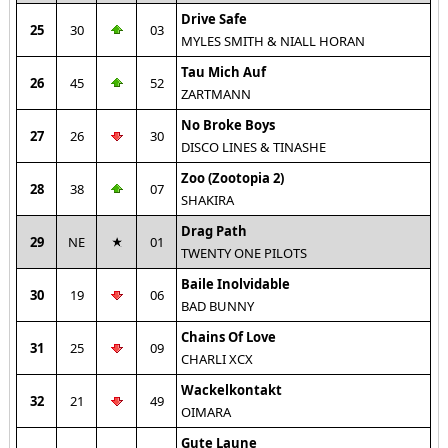
Drive Safe
25
30
03
MYLES SMITH & NIALL HORAN
Tau Mich Auf
26
45
52
ZARTMANN
No Broke Boys
27
26
30
DISCO LINES & TINASHE
Zoo (Zootopia 2)
28
38
07
SHAKIRA
Drag Path
29
NE
01
TWENTY ONE PILOTS
Baile Inolvidable
30
19
06
BAD BUNNY
Chains Of Love
31
25
09
CHARLI XCX
Wackelkontakt
32
21
49
OIMARA
Gute Laune