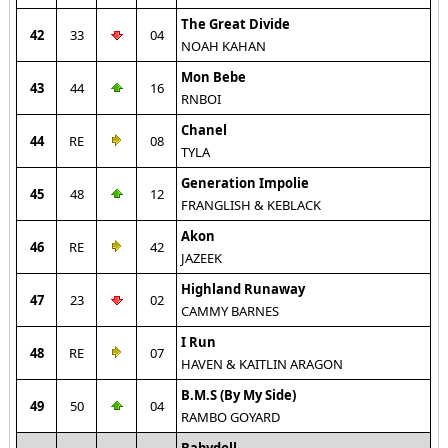
The Great Divide
42
33
04
NOAH KAHAN
Mon Bebe
43
44
16
RNBOI
Chanel
44
RE
08
TYLA
Generation Impolie
45
48
12
FRANGLISH & KEBLACK
Akon
46
RE
42
JAZEEK
Highland Runaway
47
23
02
CAMMY BARNES
I Run
48
RE
07
HAVEN & KAITLIN ARAGON
B.M.S (By My Side)
49
50
04
RAMBO GOYARD