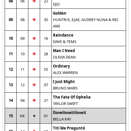
08
06
22
DJO
Golden
09
08
35
HUNTR/X, EJAE, AUDREY NUNA & REI
AMI
Raindance
10
09
16
DAVE & TEMS
Man I Need
11
10
28
OLIVIA DEAN
Ordinary
12
11
55
ALEX WARREN
I Just Might
13
12
07
BRUNO MARS
The Fate Of Ophelia
14
04
21
TAYLOR SWIFT
Iloveiloveitiloveit
15
NE
01
BELLA KAY
Tití Me Preguntó