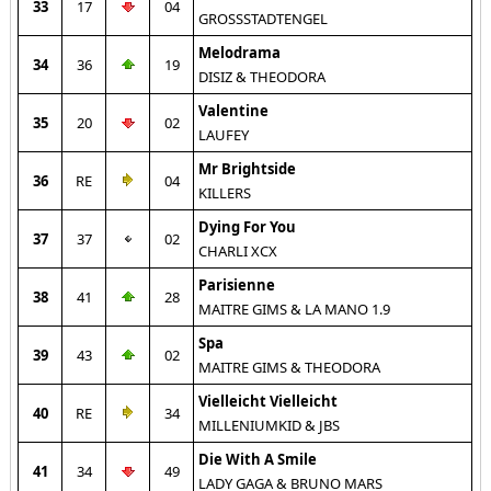
33
17
04
GROSSSTADTENGEL
Melodrama
34
36
19
DISIZ & THEODORA
Valentine
35
20
02
LAUFEY
Mr Brightside
36
RE
04
KILLERS
Dying For You
37
37
02
CHARLI XCX
Parisienne
38
41
28
MAITRE GIMS & LA MANO 1.9
Spa
39
43
02
MAITRE GIMS & THEODORA
Vielleicht Vielleicht
40
RE
34
MILLENIUMKID & JBS
Die With A Smile
41
34
49
LADY GAGA & BRUNO MARS