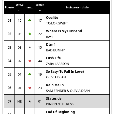
sem.a
seman
Puesto
tend.
intérprete - título
nt.
a
Opalite
01
15
17
TAYLOR SWIFT
Where Is My Husband
02
05
22
RAYE
Dtmf
03
03
15
BAD BUNNY
Lush Life
04
02
44
ZARA LARSSON
So Easy (To Fall In Love)
05
07
19
OLIVIA DEAN
Rein Me In
06
01
23
SAM FENDER & OLIVIA DEAN
Stateside
07
NE
01
PINKPANTHERESS
End Of Beginning