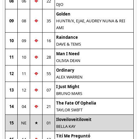
08
06
22
DJO
Golden
09
08
35
HUNTR/X, EJAE, AUDREY NUNA & REI
AMI
Raindance
10
09
16
DAVE & TEMS
Man I Need
11
10
28
OLIVIA DEAN
Ordinary
12
11
55
ALEX WARREN
I Just Might
13
12
07
BRUNO MARS
The Fate Of Ophelia
14
04
21
TAYLOR SWIFT
Iloveiloveitiloveit
15
NE
01
BELLA KAY
Tití Me Preguntó