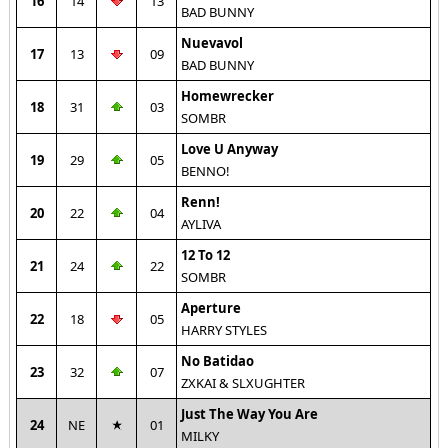
16
14
13
BAD BUNNY
Nuevavol
17
13
09
BAD BUNNY
Homewrecker
18
31
03
SOMBR
Love U Anyway
19
29
05
BENNO!
Renn!
20
22
04
AYLIVA
12 To 12
21
24
22
SOMBR
Aperture
22
18
05
HARRY STYLES
No Batidao
23
32
07
ZXKAI & SLXUGHTER
Just The Way You Are
24
NE
01
MILKY