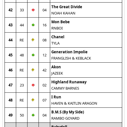
The Great Divide
42
33
04
NOAH KAHAN
Mon Bebe
43
44
16
RNBOI
Chanel
44
RE
08
TYLA
Generation Impolie
45
48
12
FRANGLISH & KEBLACK
Akon
46
RE
42
JAZEEK
Highland Runaway
47
23
02
CAMMY BARNES
I Run
48
RE
07
HAVEN & KAITLIN ARAGON
B.M.S (By My Side)
49
50
04
RAMBO GOYARD