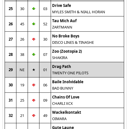
Drive Safe
25
30
03
MYLES SMITH & NIALL HORAN
Tau Mich Auf
26
45
52
ZARTMANN
No Broke Boys
27
26
30
DISCO LINES & TINASHE
Zoo (Zootopia 2)
28
38
07
SHAKIRA
Drag Path
29
NE
01
TWENTY ONE PILOTS
Baile Inolvidable
30
19
06
BAD BUNNY
Chains Of Love
31
25
09
CHARLI XCX
Wackelkontakt
32
21
49
OIMARA
Gute Laune