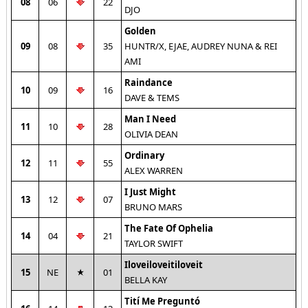
08
06
22
DJO
Golden
09
08
35
HUNTR/X, EJAE, AUDREY NUNA & REI
AMI
Raindance
10
09
16
DAVE & TEMS
Man I Need
11
10
28
OLIVIA DEAN
Ordinary
12
11
55
ALEX WARREN
I Just Might
13
12
07
BRUNO MARS
The Fate Of Ophelia
14
04
21
TAYLOR SWIFT
Iloveiloveitiloveit
15
NE
01
BELLA KAY
Tití Me Preguntó