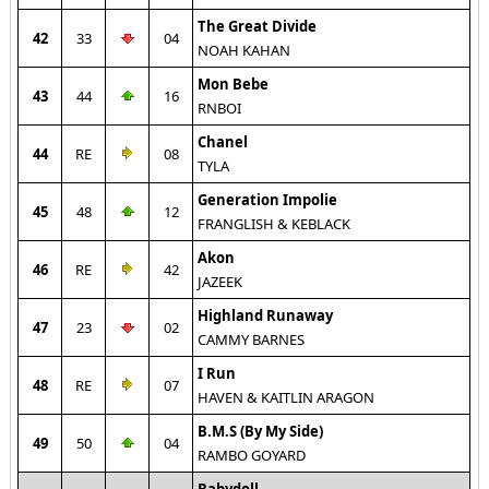
The Great Divide
42
33
04
NOAH KAHAN
Mon Bebe
43
44
16
RNBOI
Chanel
44
RE
08
TYLA
Generation Impolie
45
48
12
FRANGLISH & KEBLACK
Akon
46
RE
42
JAZEEK
Highland Runaway
47
23
02
CAMMY BARNES
I Run
48
RE
07
HAVEN & KAITLIN ARAGON
B.M.S (By My Side)
49
50
04
RAMBO GOYARD