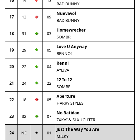
16
14
13
BAD BUNNY
Nuevavol
17
13
09
BAD BUNNY
Homewrecker
18
31
03
SOMBR
Love U Anyway
19
29
05
BENNO!
Renn!
20
22
04
AYLIVA
12 To 12
21
24
22
SOMBR
Aperture
22
18
05
HARRY STYLES
No Batidao
23
32
07
ZXKAI & SLXUGHTER
Just The Way You Are
24
NE
01
MILKY