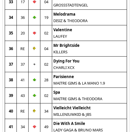
33
17
04
GROSSSTADTENGEL
Melodrama
34
36
19
DISIZ & THEODORA
Valentine
35
20
02
LAUFEY
Mr Brightside
36
RE
04
KILLERS
Dying For You
37
37
02
CHARLI XCX
Parisienne
38
41
28
MAITRE GIMS & LA MANO 1.9
Spa
39
43
02
MAITRE GIMS & THEODORA
Vielleicht Vielleicht
40
RE
34
MILLENIUMKID & JBS
Die With A Smile
41
34
49
LADY GAGA & BRUNO MARS