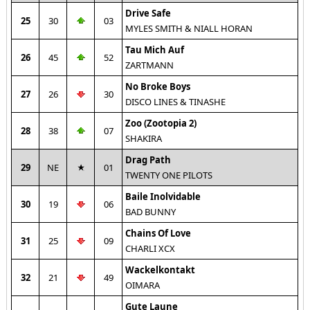
Drive Safe
25
30
03
MYLES SMITH & NIALL HORAN
Tau Mich Auf
26
45
52
ZARTMANN
No Broke Boys
27
26
30
DISCO LINES & TINASHE
Zoo (Zootopia 2)
28
38
07
SHAKIRA
Drag Path
29
NE
01
TWENTY ONE PILOTS
Baile Inolvidable
30
19
06
BAD BUNNY
Chains Of Love
31
25
09
CHARLI XCX
Wackelkontakt
32
21
49
OIMARA
Gute Laune