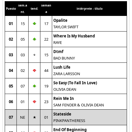
sem.a
seman
Puesto
tend.
intérprete - título
nt.
a
Opalite
01
15
17
TAYLOR SWIFT
Where Is My Husband
02
05
22
RAYE
Dtmf
03
03
15
BAD BUNNY
Lush Life
04
02
44
ZARA LARSSON
So Easy (To Fall In Love)
05
07
19
OLIVIA DEAN
Rein Me In
06
01
23
SAM FENDER & OLIVIA DEAN
Stateside
07
NE
01
PINKPANTHERESS
End Of Beginning