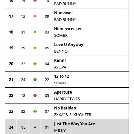
16
14
13
BAD BUNNY
Nuevavol
17
13
09
BAD BUNNY
Homewrecker
18
31
03
SOMBR
Love U Anyway
19
29
05
BENNO!
Renn!
20
22
04
AYLIVA
12 To 12
21
24
22
SOMBR
Aperture
22
18
05
HARRY STYLES
No Batidao
23
32
07
ZXKAI & SLXUGHTER
Just The Way You Are
24
NE
01
MILKY