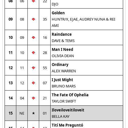
08
06
22
DJO
Golden
09
08
35
HUNTR/X, EJAE, AUDREY NUNA & REI
AMI
Raindance
10
09
16
DAVE & TEMS
Man I Need
11
10
28
OLIVIA DEAN
Ordinary
12
11
55
ALEX WARREN
I Just Might
13
12
07
BRUNO MARS
The Fate Of Ophelia
14
04
21
TAYLOR SWIFT
Iloveiloveitiloveit
15
NE
01
BELLA KAY
Tití Me Preguntó