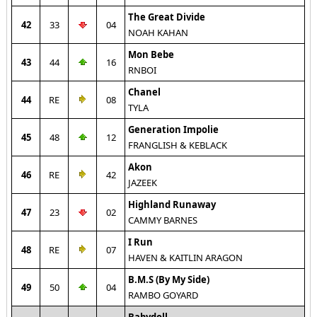
The Great Divide
42
33
04
NOAH KAHAN
Mon Bebe
43
44
16
RNBOI
Chanel
44
RE
08
TYLA
Generation Impolie
45
48
12
FRANGLISH & KEBLACK
Akon
46
RE
42
JAZEEK
Highland Runaway
47
23
02
CAMMY BARNES
I Run
48
RE
07
HAVEN & KAITLIN ARAGON
B.M.S (By My Side)
49
50
04
RAMBO GOYARD