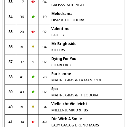
33
17
04
GROSSSTADTENGEL
Melodrama
34
36
19
DISIZ & THEODORA
Valentine
35
20
02
LAUFEY
Mr Brightside
36
RE
04
KILLERS
Dying For You
37
37
02
CHARLI XCX
Parisienne
38
41
28
MAITRE GIMS & LA MANO 1.9
Spa
39
43
02
MAITRE GIMS & THEODORA
Vielleicht Vielleicht
40
RE
34
MILLENIUMKID & JBS
Die With A Smile
41
34
49
LADY GAGA & BRUNO MARS