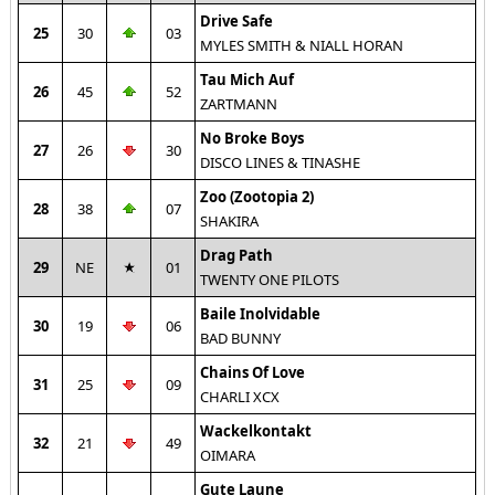
Drive Safe
25
30
03
MYLES SMITH & NIALL HORAN
Tau Mich Auf
26
45
52
ZARTMANN
No Broke Boys
27
26
30
DISCO LINES & TINASHE
Zoo (Zootopia 2)
28
38
07
SHAKIRA
Drag Path
29
NE
01
TWENTY ONE PILOTS
Baile Inolvidable
30
19
06
BAD BUNNY
Chains Of Love
31
25
09
CHARLI XCX
Wackelkontakt
32
21
49
OIMARA
Gute Laune