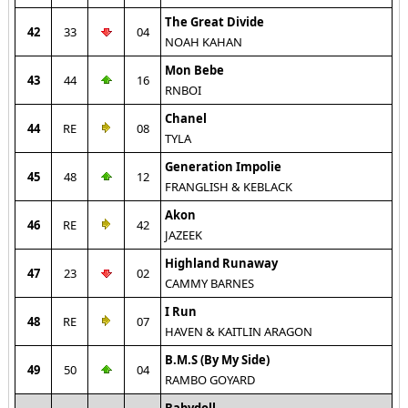
The Great Divide
42
33
04
NOAH KAHAN
Mon Bebe
43
44
16
RNBOI
Chanel
44
RE
08
TYLA
Generation Impolie
45
48
12
FRANGLISH & KEBLACK
Akon
46
RE
42
JAZEEK
Highland Runaway
47
23
02
CAMMY BARNES
I Run
48
RE
07
HAVEN & KAITLIN ARAGON
B.M.S (By My Side)
49
50
04
RAMBO GOYARD