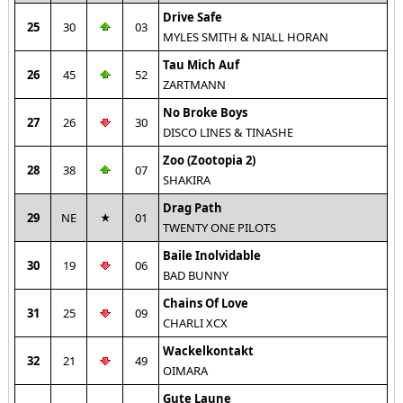
Drive Safe
25
30
03
MYLES SMITH & NIALL HORAN
Tau Mich Auf
26
45
52
ZARTMANN
No Broke Boys
27
26
30
DISCO LINES & TINASHE
Zoo (Zootopia 2)
28
38
07
SHAKIRA
Drag Path
29
NE
01
TWENTY ONE PILOTS
Baile Inolvidable
30
19
06
BAD BUNNY
Chains Of Love
31
25
09
CHARLI XCX
Wackelkontakt
32
21
49
OIMARA
Gute Laune