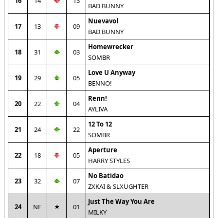
16
14
13
BAD BUNNY
Nuevavol
17
13
09
BAD BUNNY
Homewrecker
18
31
03
SOMBR
Love U Anyway
19
29
05
BENNO!
Renn!
20
22
04
AYLIVA
12 To 12
21
24
22
SOMBR
Aperture
22
18
05
HARRY STYLES
No Batidao
23
32
07
ZXKAI & SLXUGHTER
Just The Way You Are
24
NE
01
MILKY