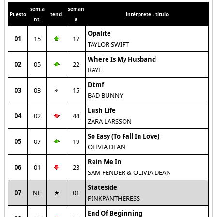
sem.a
seman
Puesto
tend.
intérprete - título
nt.
a
Opalite
01
15
17
TAYLOR SWIFT
Where Is My Husband
02
05
22
RAYE
Dtmf
03
03
15
BAD BUNNY
Lush Life
04
02
44
ZARA LARSSON
So Easy (To Fall In Love)
05
07
19
OLIVIA DEAN
Rein Me In
06
01
23
SAM FENDER & OLIVIA DEAN
Stateside
07
NE
01
PINKPANTHERESS
End Of Beginning