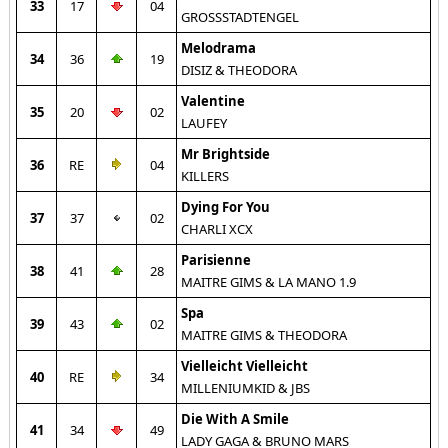
33
17
04
GROSSSTADTENGEL
Melodrama
34
36
19
DISIZ & THEODORA
Valentine
35
20
02
LAUFEY
Mr Brightside
36
RE
04
KILLERS
Dying For You
37
37
02
CHARLI XCX
Parisienne
38
41
28
MAITRE GIMS & LA MANO 1.9
Spa
39
43
02
MAITRE GIMS & THEODORA
Vielleicht Vielleicht
40
RE
34
MILLENIUMKID & JBS
Die With A Smile
41
34
49
LADY GAGA & BRUNO MARS