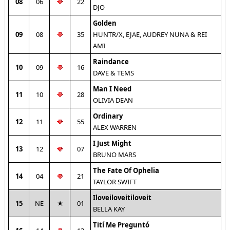
08
06
22
DJO
Golden
09
08
35
HUNTR/X, EJAE, AUDREY NUNA & REI
AMI
Raindance
10
09
16
DAVE & TEMS
Man I Need
11
10
28
OLIVIA DEAN
Ordinary
12
11
55
ALEX WARREN
I Just Might
13
12
07
BRUNO MARS
The Fate Of Ophelia
14
04
21
TAYLOR SWIFT
Iloveiloveitiloveit
15
NE
01
BELLA KAY
Tití Me Preguntó