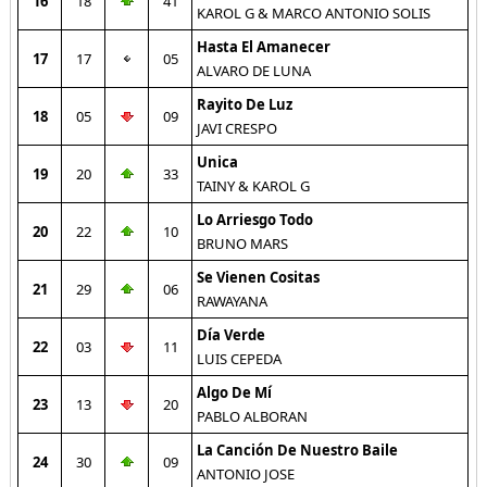
16
18
41
KAROL G & MARCO ANTONIO SOLIS
Hasta El Amanecer
17
17
05
ALVARO DE LUNA
Rayito De Luz
18
05
09
JAVI CRESPO
Unica
19
20
33
TAINY & KAROL G
Lo Arriesgo Todo
20
22
10
BRUNO MARS
Se Vienen Cositas
21
29
06
RAWAYANA
Día Verde
22
03
11
LUIS CEPEDA
Algo De Mí
23
13
20
PABLO ALBORAN
La Canción De Nuestro Baile
24
30
09
ANTONIO JOSE