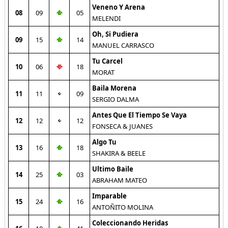
Veneno Y Arena
08
09
05
MELENDI
Oh, Si Pudiera
09
15
14
MANUEL CARRASCO
Tu Carcel
10
06
18
MORAT
Baila Morena
11
11
09
SERGIO DALMA
Antes Que El Tiempo Se Vaya
12
12
12
FONSECA & JUANES
Algo Tu
13
16
18
SHAKIRA & BEELE
Ultimo Baile
14
25
03
ABRAHAM MATEO
Imparable
15
24
16
ANTOÑITO MOLINA
Coleccionando Heridas