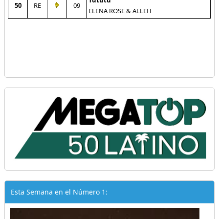
Tututu
50
RE
09
ELENA ROSE & ALLEH
Esta Semana en el Número 1: