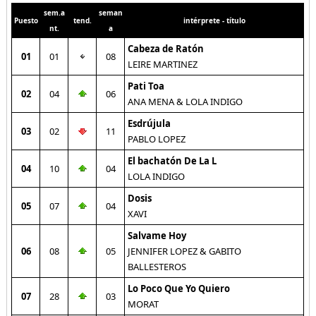
sem.a
seman
Puesto
tend.
intérprete - título
nt.
a
Cabeza de Ratón
01
01
08
LEIRE MARTINEZ
Pati Toa
02
04
06
ANA MENA & LOLA INDIGO
Esdrújula
03
02
11
PABLO LOPEZ
El bachatón De La L
04
10
04
LOLA INDIGO
Dosis
05
07
04
XAVI
Salvame Hoy
06
08
05
JENNIFER LOPEZ & GABITO
BALLESTEROS
Lo Poco Que Yo Quiero
07
28
03
MORAT