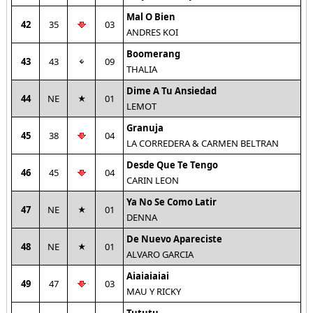
Mal O Bien
42
35
03
ANDRES KOI
Boomerang
43
43
09
THALIA
Dime A Tu Ansiedad
44
NE
01
LEMOT
Granuja
45
38
04
LA CORREDERA & CARMEN BELTRAN
Desde Que Te Tengo
46
45
04
CARIN LEON
Ya No Se Como Latir
47
NE
01
DENNA
De Nuevo Apareciste
48
NE
01
ALVARO GARCIA
Aiaiaiaiai
49
47
03
MAU Y RICKY