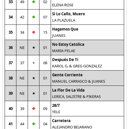
33
49
02
ELENA ROSE
Si Lo Callo, Muero
34
42
07
LA PLAZUELA
Hagamos Que
35
34
15
JUANES
No Estoy Catolica
36
NE
01
MARIA PELAE
Después De Ti
37
37
08
KAROL G. & GREG GONZALEZ
Gente Corriente
38
NE
01
MANUEL CARRASCO & JUANES
La Flor De La Vida
39
NE
01
LERICA, SALISTRE & PIKERAS
28/7
40
39
09
YELE
Carretera
41
44
04
ALEJANDRO BEJARANO