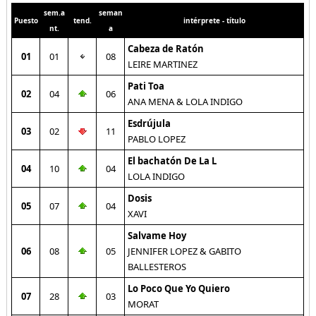
sem.a
seman
Puesto
tend.
intérprete - título
nt.
a
Cabeza de Ratón
01
01
08
LEIRE MARTINEZ
Pati Toa
02
04
06
ANA MENA & LOLA INDIGO
Esdrújula
03
02
11
PABLO LOPEZ
El bachatón De La L
04
10
04
LOLA INDIGO
Dosis
05
07
04
XAVI
Salvame Hoy
06
08
05
JENNIFER LOPEZ & GABITO
BALLESTEROS
Lo Poco Que Yo Quiero
07
28
03
MORAT