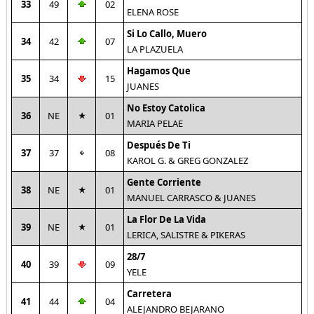
33
49
02
ELENA ROSE
Si Lo Callo, Muero
34
42
07
LA PLAZUELA
Hagamos Que
35
34
15
JUANES
No Estoy Catolica
36
NE
01
MARIA PELAE
Después De Ti
37
37
08
KAROL G. & GREG GONZALEZ
Gente Corriente
38
NE
01
MANUEL CARRASCO & JUANES
La Flor De La Vida
39
NE
01
LERICA, SALISTRE & PIKERAS
28/7
40
39
09
YELE
Carretera
41
44
04
ALEJANDRO BEJARANO