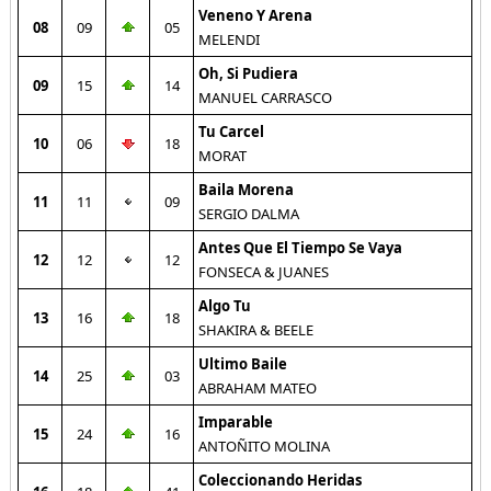
Veneno Y Arena
08
09
05
MELENDI
Oh, Si Pudiera
09
15
14
MANUEL CARRASCO
Tu Carcel
10
06
18
MORAT
Baila Morena
11
11
09
SERGIO DALMA
Antes Que El Tiempo Se Vaya
12
12
12
FONSECA & JUANES
Algo Tu
13
16
18
SHAKIRA & BEELE
Ultimo Baile
14
25
03
ABRAHAM MATEO
Imparable
15
24
16
ANTOÑITO MOLINA
Coleccionando Heridas