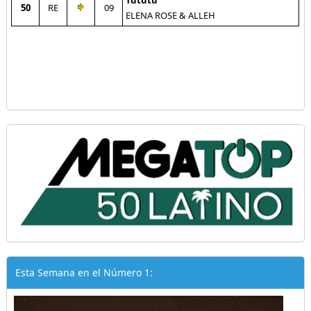
Tututu
50
RE
09
ELENA ROSE & ALLEH
Esta Semana en el Número 1: