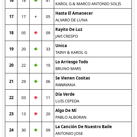
16
18
41
KAROL G & MARCO ANTONIO SOLIS
Hasta El Amanecer
17
17
05
ALVARO DE LUNA
Rayito De Luz
18
05
09
JAVI CRESPO
Unica
19
20
33
TAINY & KAROL G
Lo Arriesgo Todo
20
22
10
BRUNO MARS
Se Vienen Cositas
21
29
06
RAWAYANA
Día Verde
22
03
11
LUIS CEPEDA
Algo De Mí
23
13
20
PABLO ALBORAN
La Canción De Nuestro Baile
24
30
09
ANTONIO JOSE