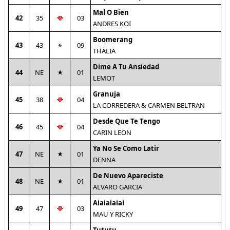
Mal O Bien
42
35
03
ANDRES KOI
Boomerang
43
43
09
THALIA
Dime A Tu Ansiedad
44
NE
01
LEMOT
Granuja
45
38
04
LA CORREDERA & CARMEN BELTRAN
Desde Que Te Tengo
46
45
04
CARIN LEON
Ya No Se Como Latir
47
NE
01
DENNA
De Nuevo Apareciste
48
NE
01
ALVARO GARCIA
Aiaiaiaiai
49
47
03
MAU Y RICKY