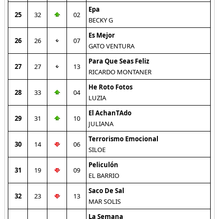
Epa
25
32
02
BECKY G
Es Mejor
26
26
07
GATO VENTURA
Para Que Seas Feliz
27
27
13
RICARDO MONTANER
He Roto Fotos
28
33
04
LUZIA
El AchanTAdo
29
31
10
JULIANA
Terrorismo Emocional
30
14
06
SILOE
Peliculón
31
19
09
EL BARRIO
Saco De Sal
32
23
13
MAR SOLIS
La Semana