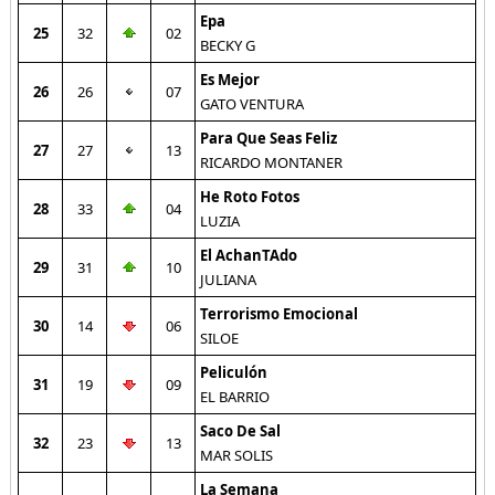
Epa
25
32
02
BECKY G
Es Mejor
26
26
07
GATO VENTURA
Para Que Seas Feliz
27
27
13
RICARDO MONTANER
He Roto Fotos
28
33
04
LUZIA
El AchanTAdo
29
31
10
JULIANA
Terrorismo Emocional
30
14
06
SILOE
Peliculón
31
19
09
EL BARRIO
Saco De Sal
32
23
13
MAR SOLIS
La Semana