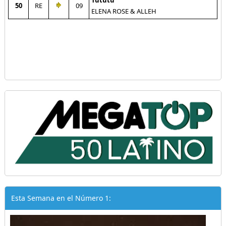
Tututu
50
RE
09
ELENA ROSE & ALLEH
Esta Semana en el Número 1: