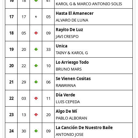
16
18
41
KAROL G & MARCO ANTONIO SOLIS
Hasta El Amanecer
17
17
05
ALVARO DE LUNA
Rayito De Luz
18
05
09
JAVI CRESPO
Unica
19
20
33
TAINY & KAROL G
Lo Arriesgo Todo
20
22
10
BRUNO MARS
Se Vienen Cositas
21
29
06
RAWAYANA
Día Verde
22
03
11
LUIS CEPEDA
Algo De Mí
23
13
20
PABLO ALBORAN
La Canción De Nuestro Baile
24
30
09
ANTONIO JOSE