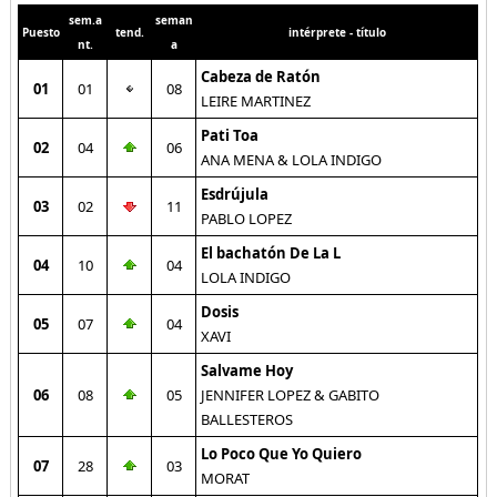
sem.a
seman
Puesto
tend.
intérprete - título
nt.
a
Cabeza de Ratón
01
01
08
LEIRE MARTINEZ
Pati Toa
02
04
06
ANA MENA & LOLA INDIGO
Esdrújula
03
02
11
PABLO LOPEZ
El bachatón De La L
04
10
04
LOLA INDIGO
Dosis
05
07
04
XAVI
Salvame Hoy
06
08
05
JENNIFER LOPEZ & GABITO
BALLESTEROS
Lo Poco Que Yo Quiero
07
28
03
MORAT