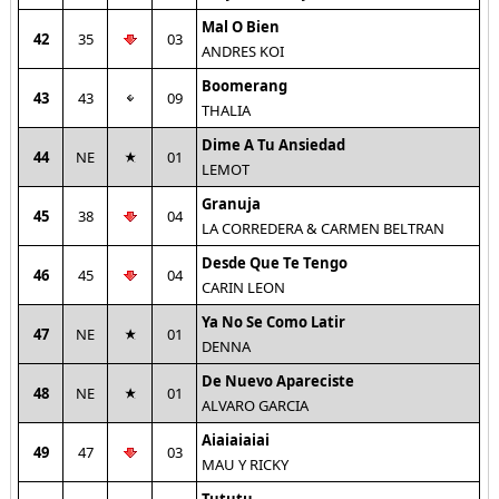
Mal O Bien
42
35
03
ANDRES KOI
Boomerang
43
43
09
THALIA
Dime A Tu Ansiedad
44
NE
01
LEMOT
Granuja
45
38
04
LA CORREDERA & CARMEN BELTRAN
Desde Que Te Tengo
46
45
04
CARIN LEON
Ya No Se Como Latir
47
NE
01
DENNA
De Nuevo Apareciste
48
NE
01
ALVARO GARCIA
Aiaiaiaiai
49
47
03
MAU Y RICKY