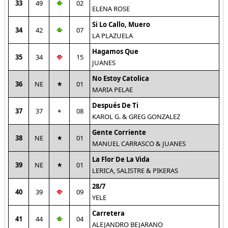
33
49
02
ELENA ROSE
Si Lo Callo, Muero
34
42
07
LA PLAZUELA
Hagamos Que
35
34
15
JUANES
No Estoy Catolica
36
NE
01
MARIA PELAE
Después De Ti
37
37
08
KAROL G. & GREG GONZALEZ
Gente Corriente
38
NE
01
MANUEL CARRASCO & JUANES
La Flor De La Vida
39
NE
01
LERICA, SALISTRE & PIKERAS
28/7
40
39
09
YELE
Carretera
41
44
04
ALEJANDRO BEJARANO