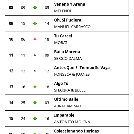
Veneno Y Arena
08
09
05
MELENDI
Oh, Si Pudiera
09
15
14
MANUEL CARRASCO
Tu Carcel
10
06
18
MORAT
Baila Morena
11
11
09
SERGIO DALMA
Antes Que El Tiempo Se Vaya
12
12
12
FONSECA & JUANES
Algo Tu
13
16
18
SHAKIRA & BEELE
Ultimo Baile
14
25
03
ABRAHAM MATEO
Imparable
15
24
16
ANTOÑITO MOLINA
Coleccionando Heridas