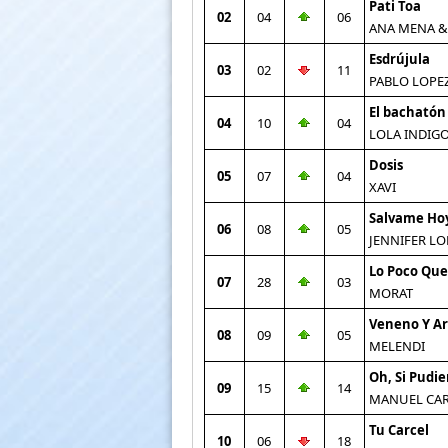
Pati Toa
02
04
06
ANA MENA &
Esdrújula
03
02
11
PABLO LOPE
El bachatón
04
10
04
LOLA INDIG
Dosis
05
07
04
XAVI
Salvame Ho
06
08
05
JENNIFER LO
Lo Poco Que
07
28
03
MORAT
Veneno Y A
08
09
05
MELENDI
Oh, Si Pudie
09
15
14
MANUEL CA
Tu Carcel
10
06
18