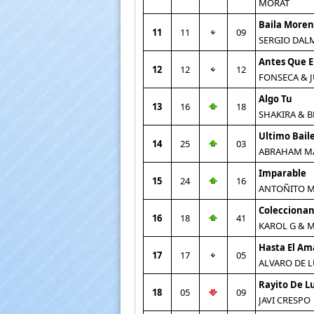
MORAT
Baila More
11
11
09
SERGIO DAL
Antes Que E
12
12
12
FONSECA & 
Algo Tu
13
16
18
SHAKIRA & B
Ultimo Bail
14
25
03
ABRAHAM M
Imparable
15
24
16
ANTOÑITO 
Coleccionan
16
18
41
KAROL G & 
Hasta El A
17
17
05
ALVARO DE 
Rayito De L
18
05
09
JAVI CRESPO