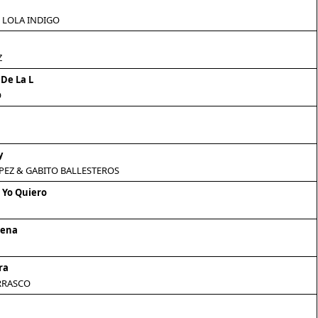
 LOLA INDIGO
Z
 De La L
O
y
PEZ & GABITO BALLESTEROS
 Yo Quiero
rena
ra
RRASCO