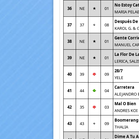
No Estoy Ca
36
NE
01
MARIA PELA
Después De 
37
37
08
KAROL G. &
Gente Corri
38
NE
01
MANUEL CAR
La Flor De L
39
NE
01
LERICA, SALI
28/7
40
39
09
YELE
Carretera
41
44
04
ALEJANDRO 
Mal O Bien
42
35
03
ANDRES KOI
Boomerang
43
43
09
THALIA
Dime A Tu A