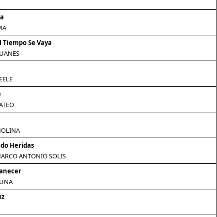
na
MA
l Tiempo Se Vaya
JUANES
EELE
e
ATEO
MOLINA
do Heridas
MARCO ANTONIO SOLIS
manecer
LUNA
uz