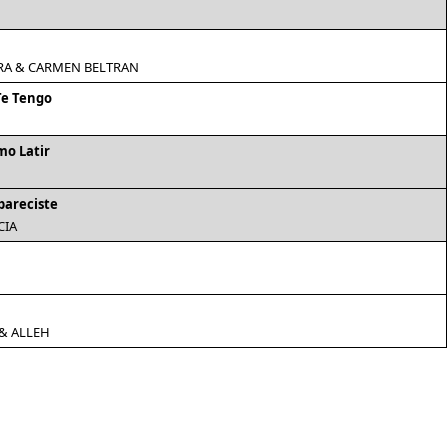
RA & CARMEN BELTRAN
Te Tengo
mo Latir
pareciste
CIA
& ALLEH