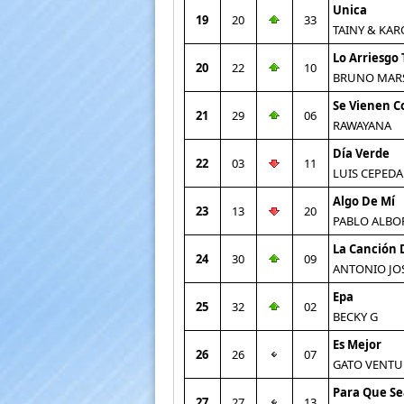
Unica
19
20
33
TAINY & KAR
Lo Arriesgo
20
22
10
BRUNO MAR
Se Vienen C
21
29
06
RAWAYANA
Día Verde
22
03
11
LUIS CEPEDA
Algo De Mí
23
13
20
PABLO ALBO
La Canción 
24
30
09
ANTONIO JO
Epa
25
32
02
BECKY G
Es Mejor
26
26
07
GATO VENTU
Para Que Sea
27
27
13