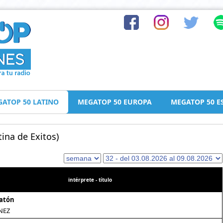
ATOP 50 LATINO
MEGATOP 50 EUROPA
MEGATOP 50 E
ina de Exitos)
intérprete - título
Ratón
NEZ