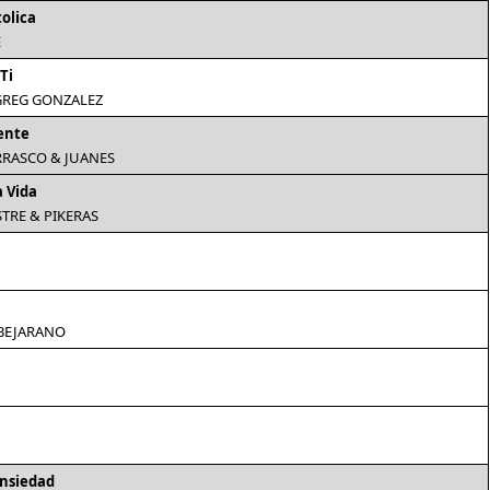
tolica
E
Ti
 GREG GONZALEZ
ente
RASCO & JUANES
a Vida
STRE & PIKERAS
BEJARANO
nsiedad