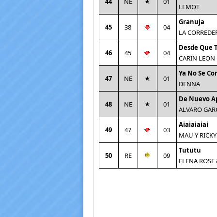
44
NE
01
LEMOT
Granuja
45
38
04
LA CORREDE
Desde Que 
46
45
04
CARIN LEON
Ya No Se Co
47
NE
01
DENNA
De Nuevo A
48
NE
01
ALVARO GAR
Aiaiaiaiai
49
47
03
MAU Y RICKY
Tututu
50
RE
09
ELENA ROSE 