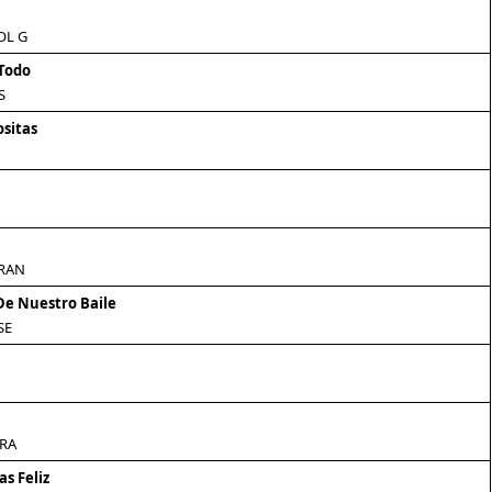
OL G
 Todo
S
ositas
RAN
De Nuestro Baile
SE
RA
s Feliz