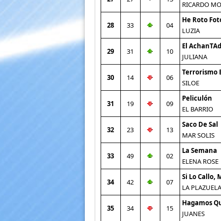
RICARDO M
He Roto Fot
28
33
04
LUZIA
El AchanTA
29
31
10
JULIANA
Terrorismo 
30
14
06
SILOE
Peliculón
31
19
09
EL BARRIO
Saco De Sal
32
23
13
MAR SOLIS
La Semana
33
49
02
ELENA ROSE
Si Lo Callo,
34
42
07
LA PLAZUEL
Hagamos Q
35
34
15
JUANES