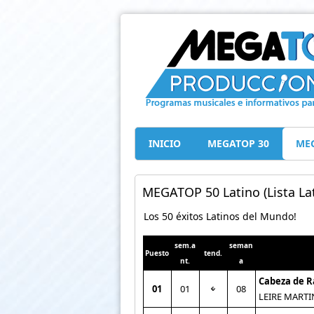
INICIO
MEGATOP 30
MEG
MEGATOP 50 Latino (Lista Lat
Los 50 éxitos Latinos del Mundo!
sem.a
seman
Puesto
tend.
nt.
a
Cabeza de 
01
01
08
LEIRE MARTI