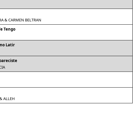
RA & CARMEN BELTRAN
Te Tengo
mo Latir
pareciste
CIA
& ALLEH