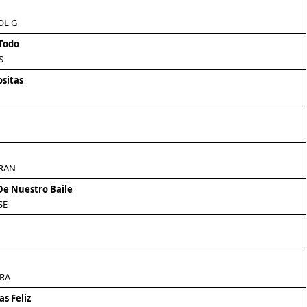
OL G
 Todo
S
ositas
RAN
De Nuestro Baile
SE
RA
s Feliz