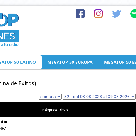
ATOP 50 LATINO
MEGATOP 50 EUROPA
MEGATOP 50 E
ina de Exitos)
intérprete - título
Ratón
NEZ