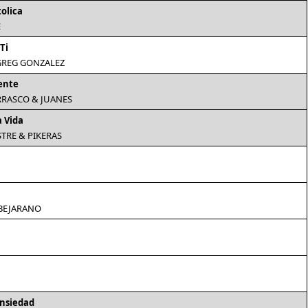
tolica
E
Ti
 GREG GONZALEZ
ente
RASCO & JUANES
a Vida
STRE & PIKERAS
BEJARANO
nsiedad