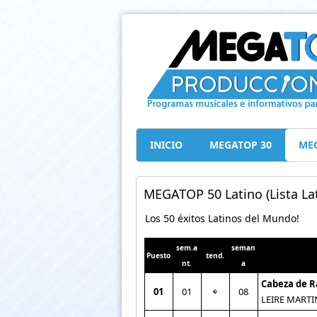
INICIO
MEGATOP 30
MEG
MEGATOP 50 Latino (Lista Lat
Los 50 éxitos Latinos del Mundo!
sem.a
seman
Puesto
tend.
nt.
a
Cabeza de 
01
01
08
LEIRE MARTI