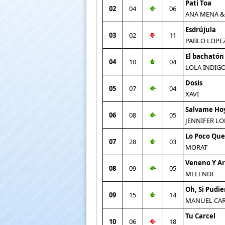
Pati Toa
02
04
06
ANA MENA &
Esdrújula
03
02
11
PABLO LOPE
El bachatón
04
10
04
LOLA INDIG
Dosis
05
07
04
XAVI
Salvame Ho
06
08
05
JENNIFER LO
Lo Poco Que
07
28
03
MORAT
Veneno Y A
08
09
05
MELENDI
Oh, Si Pudie
09
15
14
MANUEL CA
Tu Carcel
10
06
18