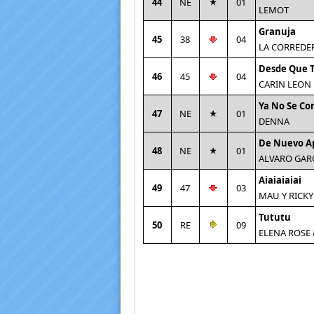
44
NE
01
LEMOT
Granuja
45
38
04
LA CORREDE
Desde Que 
46
45
04
CARIN LEON
Ya No Se Co
47
NE
01
DENNA
De Nuevo A
48
NE
01
ALVARO GAR
Aiaiaiaiai
49
47
03
MAU Y RICKY
Tututu
50
RE
09
ELENA ROSE 