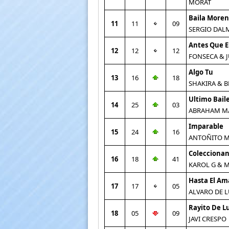
MORAT
Baila More
11
11
09
SERGIO DAL
Antes Que E
12
12
12
FONSECA & 
Algo Tu
13
16
18
SHAKIRA & B
Ultimo Bail
14
25
03
ABRAHAM M
Imparable
15
24
16
ANTOÑITO 
Coleccionan
16
18
41
KAROL G & 
Hasta El A
17
17
05
ALVARO DE 
Rayito De L
18
05
09
JAVI CRESPO