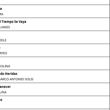
na
MA
l Tiempo Se Vaya
JUANES
EELE
e
ATEO
MOLINA
do Heridas
MARCO ANTONIO SOLIS
manecer
LUNA
uz