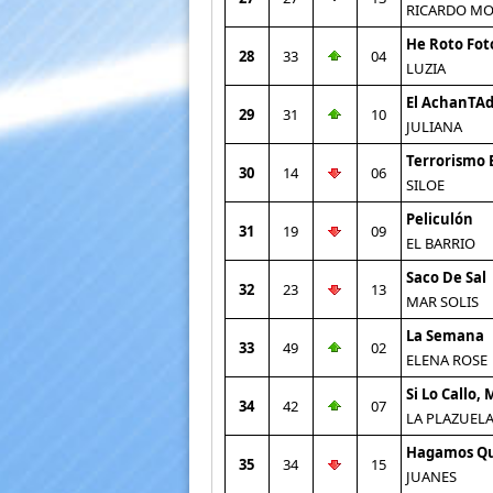
RICARDO M
He Roto Fot
28
33
04
LUZIA
El AchanTA
29
31
10
JULIANA
Terrorismo 
30
14
06
SILOE
Peliculón
31
19
09
EL BARRIO
Saco De Sal
32
23
13
MAR SOLIS
La Semana
33
49
02
ELENA ROSE
Si Lo Callo,
34
42
07
LA PLAZUEL
Hagamos Q
35
34
15
JUANES