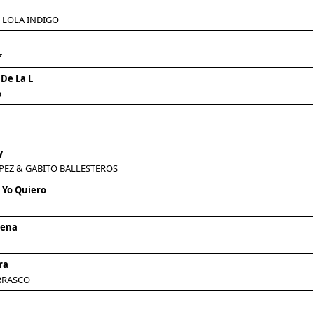
 LOLA INDIGO
Z
 De La L
O
y
PEZ & GABITO BALLESTEROS
 Yo Quiero
rena
ra
RRASCO