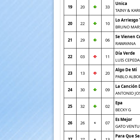
Unica
19
20
33
TAINY & KAR
Lo Arriesgo
20
22
10
BRUNO MAR
Se Vienen C
21
29
06
RAWAYANA
Día Verde
22
03
11
LUIS CEPEDA
Algo De Mí
23
13
20
PABLO ALBO
La Canción 
24
30
09
ANTONIO JO
Epa
25
32
02
BECKY G
Es Mejor
26
26
07
GATO VENTU
Para Que Sea
27
27
13