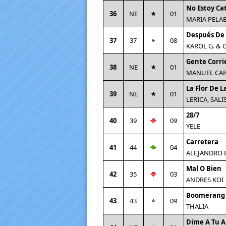
No Estoy Ca
36
NE
01
MARIA PELA
Después De 
37
37
08
KAROL G. &
Gente Corri
38
NE
01
MANUEL CAR
La Flor De L
39
NE
01
LERICA, SALI
28/7
40
39
09
YELE
Carretera
41
44
04
ALEJANDRO 
Mal O Bien
42
35
03
ANDRES KOI
Boomerang
43
43
09
THALIA
Dime A Tu A