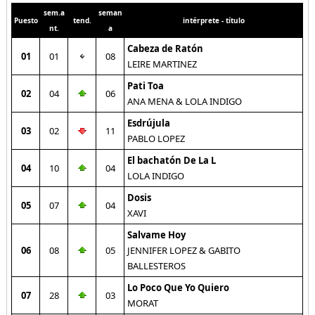
sem.a
seman
Puesto
tend.
intérprete - título
nt.
a
Cabeza de Ratón
01
01
08
LEIRE MARTINEZ
Pati Toa
02
04
06
ANA MENA & LOLA INDIGO
Esdrújula
03
02
11
PABLO LOPEZ
El bachatón De La L
04
10
04
LOLA INDIGO
Dosis
05
07
04
XAVI
Salvame Hoy
06
08
05
JENNIFER LOPEZ & GABITO
BALLESTEROS
Lo Poco Que Yo Quiero
07
28
03
MORAT