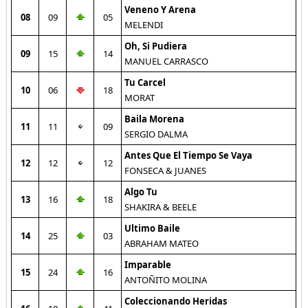
Veneno Y Arena
08
09
05
MELENDI
Oh, Si Pudiera
09
15
14
MANUEL CARRASCO
Tu Carcel
10
06
18
MORAT
Baila Morena
11
11
09
SERGIO DALMA
Antes Que El Tiempo Se Vaya
12
12
12
FONSECA & JUANES
Algo Tu
13
16
18
SHAKIRA & BEELE
Ultimo Baile
14
25
03
ABRAHAM MATEO
Imparable
15
24
16
ANTOÑITO MOLINA
Coleccionando Heridas