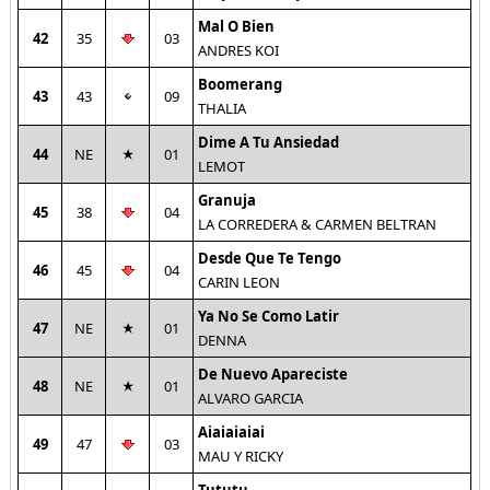
Mal O Bien
42
35
03
ANDRES KOI
Boomerang
43
43
09
THALIA
Dime A Tu Ansiedad
44
NE
01
LEMOT
Granuja
45
38
04
LA CORREDERA & CARMEN BELTRAN
Desde Que Te Tengo
46
45
04
CARIN LEON
Ya No Se Como Latir
47
NE
01
DENNA
De Nuevo Apareciste
48
NE
01
ALVARO GARCIA
Aiaiaiaiai
49
47
03
MAU Y RICKY