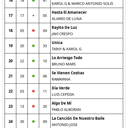
16
18
41
KAROL G & MARCO ANTONIO SOLIS
Hasta El Amanecer
17
17
05
ALVARO DE LUNA
Rayito De Luz
18
05
09
JAVI CRESPO
Unica
19
20
33
TAINY & KAROL G
Lo Arriesgo Todo
20
22
10
BRUNO MARS
Se Vienen Cositas
21
29
06
RAWAYANA
Día Verde
22
03
11
LUIS CEPEDA
Algo De Mí
23
13
20
PABLO ALBORAN
La Canción De Nuestro Baile
24
30
09
ANTONIO JOSE