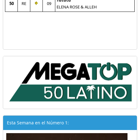
Tututu
50
RE
09
ELENA ROSE & ALLEH
Esta Semana en el Número 1: