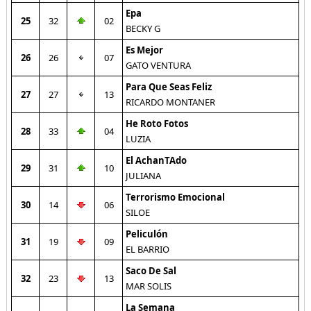
Epa
25
32
02
BECKY G
Es Mejor
26
26
07
GATO VENTURA
Para Que Seas Feliz
27
27
13
RICARDO MONTANER
He Roto Fotos
28
33
04
LUZIA
El AchanTAdo
29
31
10
JULIANA
Terrorismo Emocional
30
14
06
SILOE
Peliculón
31
19
09
EL BARRIO
Saco De Sal
32
23
13
MAR SOLIS
La Semana