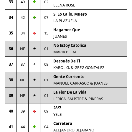
33
49
02
ELENA ROSE
Si Lo Callo, Muero
34
42
07
LA PLAZUELA
Hagamos Que
35
34
15
JUANES
No Estoy Catolica
36
NE
01
MARIA PELAE
Después De Ti
37
37
08
KAROL G. & GREG GONZALEZ
Gente Corriente
38
NE
01
MANUEL CARRASCO & JUANES
La Flor De La Vida
39
NE
01
LERICA, SALISTRE & PIKERAS
28/7
40
39
09
YELE
Carretera
41
44
04
ALEJANDRO BEJARANO