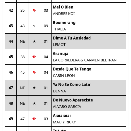
Mal O Bien
42
35
03
ANDRES KOI
Boomerang
43
43
09
THALIA
Dime A Tu Ansiedad
44
NE
01
LEMOT
Granuja
45
38
04
LA CORREDERA & CARMEN BELTRAN
Desde Que Te Tengo
46
45
04
CARIN LEON
Ya No Se Como Latir
47
NE
01
DENNA
De Nuevo Apareciste
48
NE
01
ALVARO GARCIA
Aiaiaiaiai
49
47
03
MAU Y RICKY