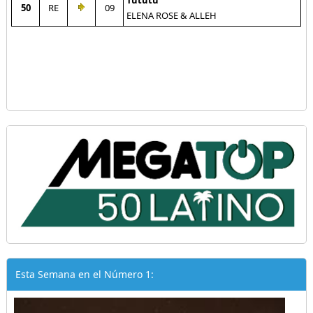
Tututu
50
RE
09
ELENA ROSE & ALLEH
Esta Semana en el Número 1: