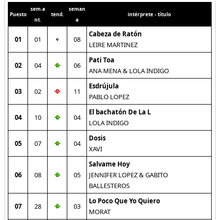
sem.a
seman
Puesto
tend.
intérprete - título
nt.
a
Cabeza de Ratón
01
01
08
LEIRE MARTINEZ
Pati Toa
02
04
06
ANA MENA & LOLA INDIGO
Esdrújula
03
02
11
PABLO LOPEZ
El bachatón De La L
04
10
04
LOLA INDIGO
Dosis
05
07
04
XAVI
Salvame Hoy
06
08
05
JENNIFER LOPEZ & GABITO
BALLESTEROS
Lo Poco Que Yo Quiero
07
28
03
MORAT