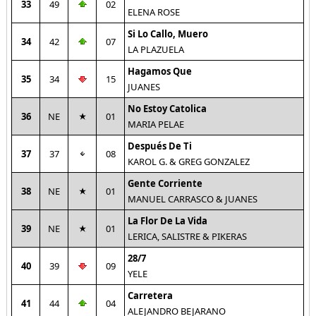
33
49
02
ELENA ROSE
Si Lo Callo, Muero
34
42
07
LA PLAZUELA
Hagamos Que
35
34
15
JUANES
No Estoy Catolica
36
NE
01
MARIA PELAE
Después De Ti
37
37
08
KAROL G. & GREG GONZALEZ
Gente Corriente
38
NE
01
MANUEL CARRASCO & JUANES
La Flor De La Vida
39
NE
01
LERICA, SALISTRE & PIKERAS
28/7
40
39
09
YELE
Carretera
41
44
04
ALEJANDRO BEJARANO