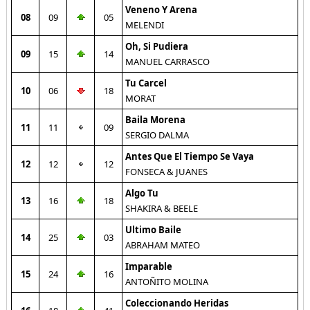
Veneno Y Arena
08
09
05
MELENDI
Oh, Si Pudiera
09
15
14
MANUEL CARRASCO
Tu Carcel
10
06
18
MORAT
Baila Morena
11
11
09
SERGIO DALMA
Antes Que El Tiempo Se Vaya
12
12
12
FONSECA & JUANES
Algo Tu
13
16
18
SHAKIRA & BEELE
Ultimo Baile
14
25
03
ABRAHAM MATEO
Imparable
15
24
16
ANTOÑITO MOLINA
Coleccionando Heridas