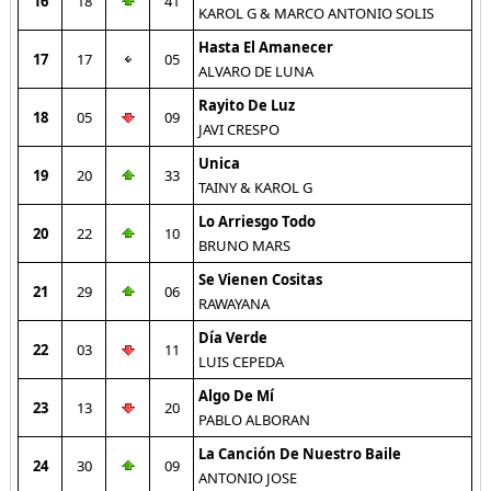
16
18
41
KAROL G & MARCO ANTONIO SOLIS
Hasta El Amanecer
17
17
05
ALVARO DE LUNA
Rayito De Luz
18
05
09
JAVI CRESPO
Unica
19
20
33
TAINY & KAROL G
Lo Arriesgo Todo
20
22
10
BRUNO MARS
Se Vienen Cositas
21
29
06
RAWAYANA
Día Verde
22
03
11
LUIS CEPEDA
Algo De Mí
23
13
20
PABLO ALBORAN
La Canción De Nuestro Baile
24
30
09
ANTONIO JOSE