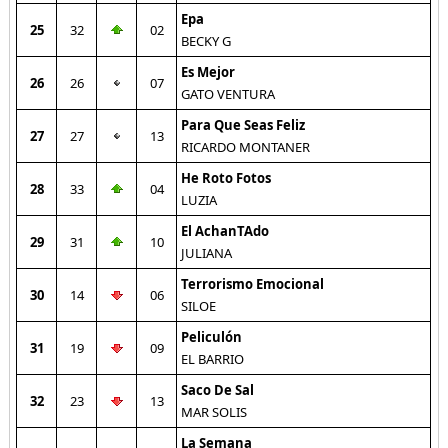
Epa
25
32
02
BECKY G
Es Mejor
26
26
07
GATO VENTURA
Para Que Seas Feliz
27
27
13
RICARDO MONTANER
He Roto Fotos
28
33
04
LUZIA
El AchanTAdo
29
31
10
JULIANA
Terrorismo Emocional
30
14
06
SILOE
Peliculón
31
19
09
EL BARRIO
Saco De Sal
32
23
13
MAR SOLIS
La Semana