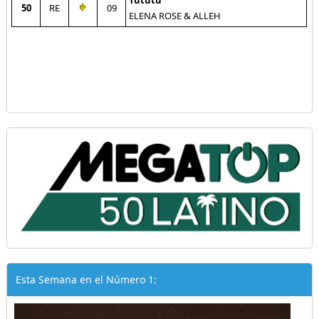
Tututu
50
RE
09
ELENA ROSE & ALLEH
Esta Semana en el Número 1: