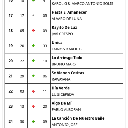
16
18
41
KAROL G & MARCO ANTONIO SOLIS
Hasta El Amanecer
17
17
05
ALVARO DE LUNA
Rayito De Luz
18
05
09
JAVI CRESPO
Unica
19
20
33
TAINY & KAROL G
Lo Arriesgo Todo
20
22
10
BRUNO MARS
Se Vienen Cositas
21
29
06
RAWAYANA
Día Verde
22
03
11
LUIS CEPEDA
Algo De Mí
23
13
20
PABLO ALBORAN
La Canción De Nuestro Baile
24
30
09
ANTONIO JOSE