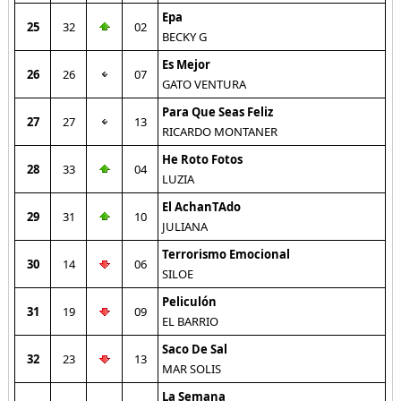
Epa
25
32
02
BECKY G
Es Mejor
26
26
07
GATO VENTURA
Para Que Seas Feliz
27
27
13
RICARDO MONTANER
He Roto Fotos
28
33
04
LUZIA
El AchanTAdo
29
31
10
JULIANA
Terrorismo Emocional
30
14
06
SILOE
Peliculón
31
19
09
EL BARRIO
Saco De Sal
32
23
13
MAR SOLIS
La Semana