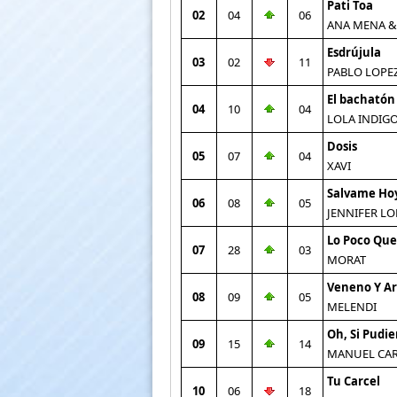
Pati Toa
02
04
06
ANA MENA &
Esdrújula
03
02
11
PABLO LOPE
El bachatón
04
10
04
LOLA INDIG
Dosis
05
07
04
XAVI
Salvame Ho
06
08
05
JENNIFER LO
Lo Poco Que
07
28
03
MORAT
Veneno Y A
08
09
05
MELENDI
Oh, Si Pudie
09
15
14
MANUEL CA
Tu Carcel
10
06
18