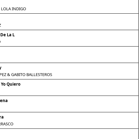
 LOLA INDIGO
Z
 De La L
O
y
PEZ & GABITO BALLESTEROS
 Yo Quiero
rena
ra
RRASCO