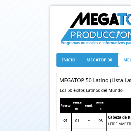
INICIO
MEGATOP 30
MEG
MEGATOP 50 Latino (Lista Lat
Los 50 éxitos Latinos del Mundo!
sem.a
seman
Puesto
tend.
nt.
a
Cabeza de 
01
01
08
LEIRE MARTI