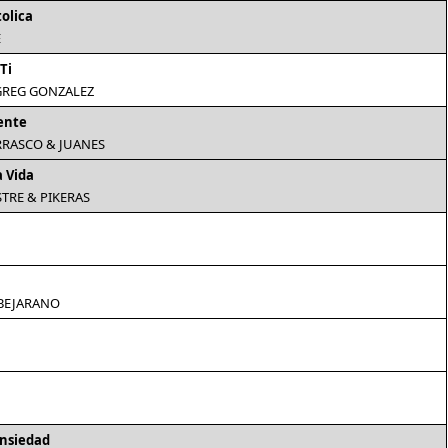
tolica
E
Ti
 GREG GONZALEZ
ente
RASCO & JUANES
a Vida
STRE & PIKERAS
BEJARANO
nsiedad