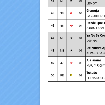
44
NE
01
LEMOT
Granuja
45
38
04
LA CORREDE
Desde Que 
46
45
04
CARIN LEON
Ya No Se Co
47
NE
01
DENNA
De Nuevo A
48
NE
01
ALVARO GAR
Aiaiaiaiai
49
47
03
MAU Y RICKY
Tututu
50
RE
09
ELENA ROSE 