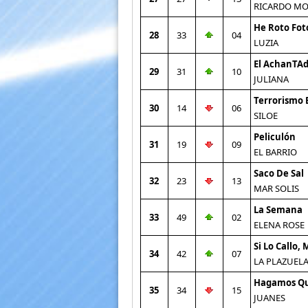
RICARDO M
He Roto Fot
28
33
04
LUZIA
El AchanTA
29
31
10
JULIANA
Terrorismo 
30
14
06
SILOE
Peliculón
31
19
09
EL BARRIO
Saco De Sal
32
23
13
MAR SOLIS
La Semana
33
49
02
ELENA ROSE
Si Lo Callo,
34
42
07
LA PLAZUEL
Hagamos Q
35
34
15
JUANES