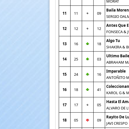
MORAT
Baila More
11
11
09
SERGIO DAL
Antes Que E
12
12
12
FONSECA & 
Algo Tu
13
16
18
SHAKIRA & B
Ultimo Bail
14
25
03
ABRAHAM M
Imparable
15
24
16
ANTOÑITO 
Coleccionan
16
18
41
KAROL G & 
Hasta El A
17
17
05
ALVARO DE 
Rayito De L
18
05
09
JAVI CRESPO