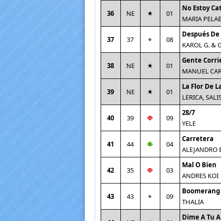
No Estoy Ca
36
NE
01
MARIA PELA
Después De 
37
37
08
KAROL G. &
Gente Corri
38
NE
01
MANUEL CAR
La Flor De L
39
NE
01
LERICA, SALI
28/7
40
39
09
YELE
Carretera
41
44
04
ALEJANDRO 
Mal O Bien
42
35
03
ANDRES KOI
Boomerang
43
43
09
THALIA
Dime A Tu A