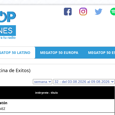
ATOP 50 LATINO
MEGATOP 50 EUROPA
MEGATOP 50 E
ina de Exitos)
intérprete - título
Ratón
NEZ