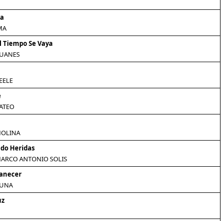
na
MA
l Tiempo Se Vaya
JUANES
EELE
e
ATEO
MOLINA
do Heridas
MARCO ANTONIO SOLIS
manecer
LUNA
uz