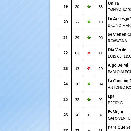
Unica
19
20
33
TAINY & KAR
Lo Arriesgo
20
22
10
BRUNO MAR
Se Vienen C
21
29
06
RAWAYANA
Día Verde
22
03
11
LUIS CEPEDA
Algo De Mí
23
13
20
PABLO ALBO
La Canción 
24
30
09
ANTONIO JO
Epa
25
32
02
BECKY G
Es Mejor
26
26
07
GATO VENTU
Para Que Sea
27
27
13