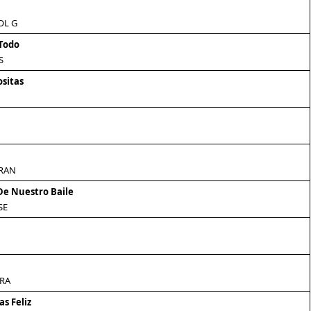
OL G
 Todo
S
ositas
RAN
De Nuestro Baile
SE
RA
s Feliz