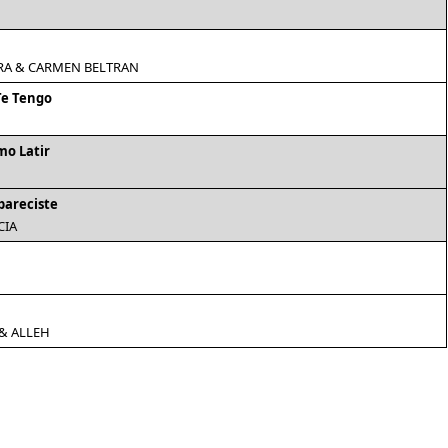
RA & CARMEN BELTRAN
Te Tengo
mo Latir
pareciste
CIA
& ALLEH