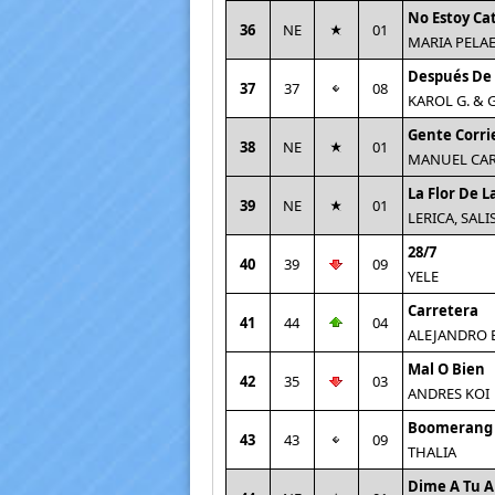
No Estoy Ca
36
NE
01
MARIA PELA
Después De 
37
37
08
KAROL G. &
Gente Corri
38
NE
01
MANUEL CAR
La Flor De L
39
NE
01
LERICA, SALI
28/7
40
39
09
YELE
Carretera
41
44
04
ALEJANDRO 
Mal O Bien
42
35
03
ANDRES KOI
Boomerang
43
43
09
THALIA
Dime A Tu A