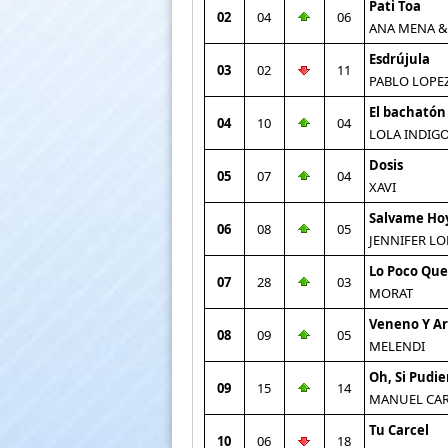
Pati Toa
02
04
06
ANA MENA &
Esdrújula
03
02
11
PABLO LOPE
El bachatón
04
10
04
LOLA INDIG
Dosis
05
07
04
XAVI
Salvame Ho
06
08
05
JENNIFER LO
Lo Poco Que
07
28
03
MORAT
Veneno Y A
08
09
05
MELENDI
Oh, Si Pudie
09
15
14
MANUEL CA
Tu Carcel
10
06
18