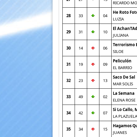
RICARDO M
He Roto Fot
28
33
04
LUZIA
El AchanTA
29
31
10
JULIANA
Terrorismo 
30
14
06
SILOE
Peliculón
31
19
09
EL BARRIO
Saco De Sal
32
23
13
MAR SOLIS
La Semana
33
49
02
ELENA ROSE
Si Lo Callo,
34
42
07
LA PLAZUEL
Hagamos Q
35
34
15
JUANES