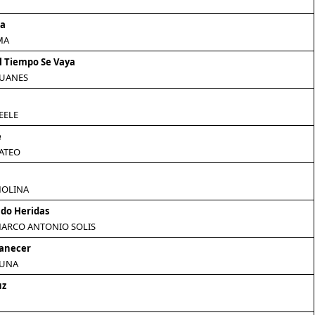
na
MA
l Tiempo Se Vaya
JUANES
EELE
e
ATEO
MOLINA
do Heridas
MARCO ANTONIO SOLIS
manecer
LUNA
uz