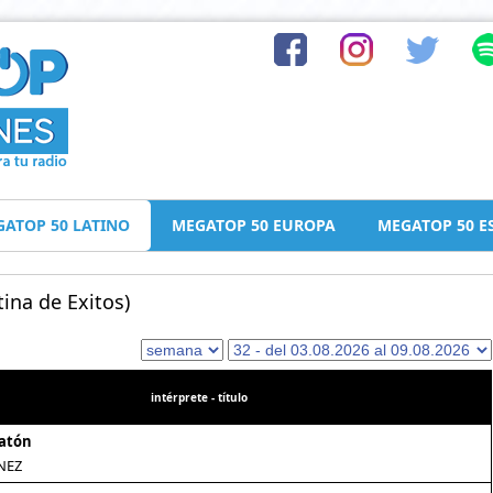
ATOP 50 LATINO
MEGATOP 50 EUROPA
MEGATOP 50 E
ina de Exitos)
intérprete - título
Ratón
NEZ