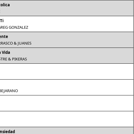
tolica
E
Ti
 GREG GONZALEZ
ente
RASCO & JUANES
a Vida
STRE & PIKERAS
BEJARANO
nsiedad