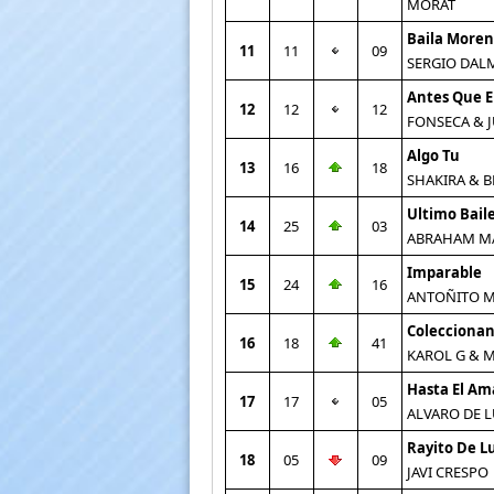
MORAT
Baila More
11
11
09
SERGIO DAL
Antes Que E
12
12
12
FONSECA & 
Algo Tu
13
16
18
SHAKIRA & B
Ultimo Bail
14
25
03
ABRAHAM M
Imparable
15
24
16
ANTOÑITO 
Coleccionan
16
18
41
KAROL G & 
Hasta El A
17
17
05
ALVARO DE 
Rayito De L
18
05
09
JAVI CRESPO