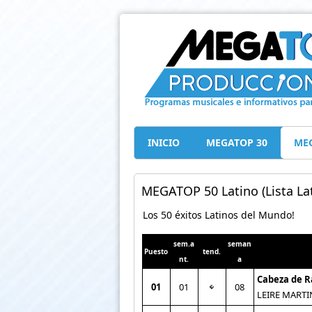
INICIO
MEGATOP 30
MEG
MEGATOP 50 Latino (Lista Lat
Los 50 éxitos Latinos del Mundo!
sem.a
seman
Puesto
tend.
nt.
a
Cabeza de 
01
01
08
LEIRE MARTI