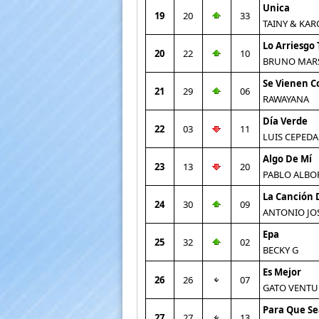
Unica
19
20
33
TAINY & KAR
Lo Arriesgo
20
22
10
BRUNO MAR
Se Vienen C
21
29
06
RAWAYANA
Día Verde
22
03
11
LUIS CEPEDA
Algo De Mí
23
13
20
PABLO ALBO
La Canción 
24
30
09
ANTONIO JO
Epa
25
32
02
BECKY G
Es Mejor
26
26
07
GATO VENTU
Para Que Sea
27
27
13