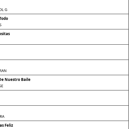
OL G
 Todo
S
ositas
RAN
De Nuestro Baile
SE
RA
s Feliz