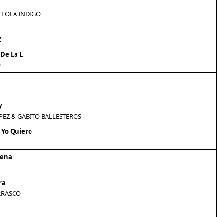
 LOLA INDIGO
Z
 De La L
O
y
PEZ & GABITO BALLESTEROS
 Yo Quiero
rena
ra
RRASCO