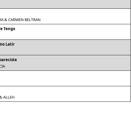
RA & CARMEN BELTRAN
Te Tengo
mo Latir
pareciste
CIA
& ALLEH