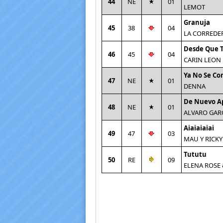
44
NE
01
LEMOT
Granuja
45
38
04
LA CORREDE
Desde Que 
46
45
04
CARIN LEON
Ya No Se Co
47
NE
01
DENNA
De Nuevo A
48
NE
01
ALVARO GAR
Aiaiaiaiai
49
47
03
MAU Y RICKY
Tututu
50
RE
09
ELENA ROSE 