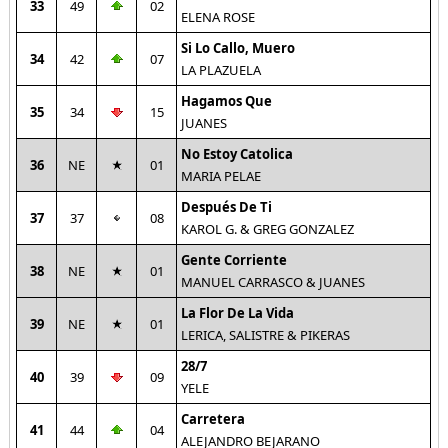
33
49
02
ELENA ROSE
Si Lo Callo, Muero
34
42
07
LA PLAZUELA
Hagamos Que
35
34
15
JUANES
No Estoy Catolica
36
NE
01
MARIA PELAE
Después De Ti
37
37
08
KAROL G. & GREG GONZALEZ
Gente Corriente
38
NE
01
MANUEL CARRASCO & JUANES
La Flor De La Vida
39
NE
01
LERICA, SALISTRE & PIKERAS
28/7
40
39
09
YELE
Carretera
41
44
04
ALEJANDRO BEJARANO