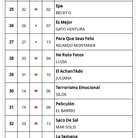
Epa
25
32
02
BECKY G
Es Mejor
26
26
07
GATO VENTURA
Para Que Seas Feliz
27
27
13
RICARDO MONTANER
He Roto Fotos
28
33
04
LUZIA
El AchanTAdo
29
31
10
JULIANA
Terrorismo Emocional
30
14
06
SILOE
Peliculón
31
19
09
EL BARRIO
Saco De Sal
32
23
13
MAR SOLIS
La Semana