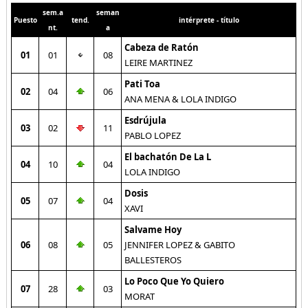
sem.a
seman
Puesto
tend.
intérprete - título
nt.
a
Cabeza de Ratón
01
01
08
LEIRE MARTINEZ
Pati Toa
02
04
06
ANA MENA & LOLA INDIGO
Esdrújula
03
02
11
PABLO LOPEZ
El bachatón De La L
04
10
04
LOLA INDIGO
Dosis
05
07
04
XAVI
Salvame Hoy
06
08
05
JENNIFER LOPEZ & GABITO
BALLESTEROS
Lo Poco Que Yo Quiero
07
28
03
MORAT