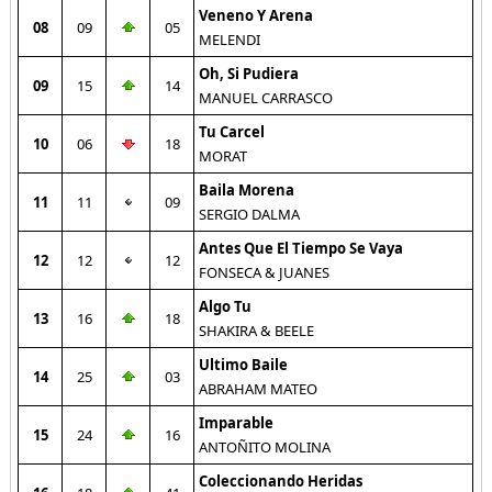
Veneno Y Arena
08
09
05
MELENDI
Oh, Si Pudiera
09
15
14
MANUEL CARRASCO
Tu Carcel
10
06
18
MORAT
Baila Morena
11
11
09
SERGIO DALMA
Antes Que El Tiempo Se Vaya
12
12
12
FONSECA & JUANES
Algo Tu
13
16
18
SHAKIRA & BEELE
Ultimo Baile
14
25
03
ABRAHAM MATEO
Imparable
15
24
16
ANTOÑITO MOLINA
Coleccionando Heridas