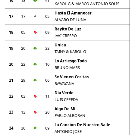
16
18
41
KAROL G & MARCO ANTONIO SOLIS
Hasta El Amanecer
17
17
05
ALVARO DE LUNA
Rayito De Luz
18
05
09
JAVI CRESPO
Unica
19
20
33
TAINY & KAROL G
Lo Arriesgo Todo
20
22
10
BRUNO MARS
Se Vienen Cositas
21
29
06
RAWAYANA
Día Verde
22
03
11
LUIS CEPEDA
Algo De Mí
23
13
20
PABLO ALBORAN
La Canción De Nuestro Baile
24
30
09
ANTONIO JOSE