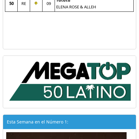
Tututu
50
RE
09
ELENA ROSE & ALLEH
Esta Semana en el Número 1: