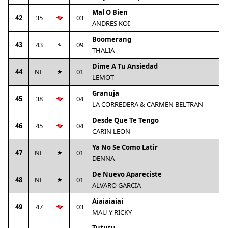
Mal O Bien
42
35
03
ANDRES KOI
Boomerang
43
43
09
THALIA
Dime A Tu Ansiedad
44
NE
01
LEMOT
Granuja
45
38
04
LA CORREDERA & CARMEN BELTRAN
Desde Que Te Tengo
46
45
04
CARIN LEON
Ya No Se Como Latir
47
NE
01
DENNA
De Nuevo Apareciste
48
NE
01
ALVARO GARCIA
Aiaiaiaiai
49
47
03
MAU Y RICKY