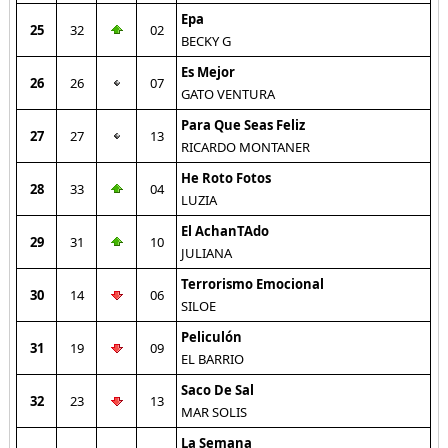
Epa
25
32
02
BECKY G
Es Mejor
26
26
07
GATO VENTURA
Para Que Seas Feliz
27
27
13
RICARDO MONTANER
He Roto Fotos
28
33
04
LUZIA
El AchanTAdo
29
31
10
JULIANA
Terrorismo Emocional
30
14
06
SILOE
Peliculón
31
19
09
EL BARRIO
Saco De Sal
32
23
13
MAR SOLIS
La Semana