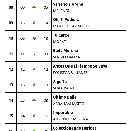
Veneno Y Arena
08
09
05
MELENDI
Oh, Si Pudiera
09
15
14
MANUEL CARRASCO
Tu Carcel
10
06
18
MORAT
Baila Morena
11
11
09
SERGIO DALMA
Antes Que El Tiempo Se Vaya
12
12
12
FONSECA & JUANES
Algo Tu
13
16
18
SHAKIRA & BEELE
Ultimo Baile
14
25
03
ABRAHAM MATEO
Imparable
15
24
16
ANTOÑITO MOLINA
Coleccionando Heridas