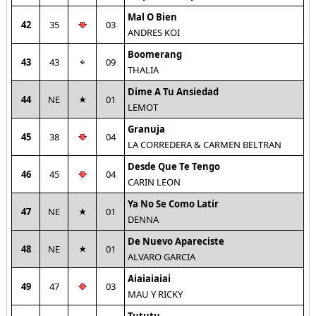
Mal O Bien
42
35
03
ANDRES KOI
Boomerang
43
43
09
THALIA
Dime A Tu Ansiedad
44
NE
01
LEMOT
Granuja
45
38
04
LA CORREDERA & CARMEN BELTRAN
Desde Que Te Tengo
46
45
04
CARIN LEON
Ya No Se Como Latir
47
NE
01
DENNA
De Nuevo Apareciste
48
NE
01
ALVARO GARCIA
Aiaiaiaiai
49
47
03
MAU Y RICKY