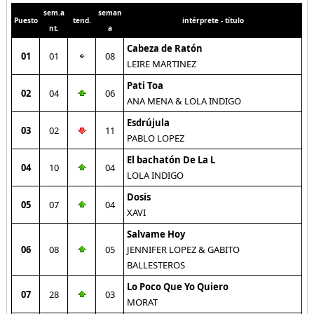
sem.a
seman
Puesto
tend.
intérprete - título
nt.
a
Cabeza de Ratón
01
01
08
LEIRE MARTINEZ
Pati Toa
02
04
06
ANA MENA & LOLA INDIGO
Esdrújula
03
02
11
PABLO LOPEZ
El bachatón De La L
04
10
04
LOLA INDIGO
Dosis
05
07
04
XAVI
Salvame Hoy
06
08
05
JENNIFER LOPEZ & GABITO
BALLESTEROS
Lo Poco Que Yo Quiero
07
28
03
MORAT