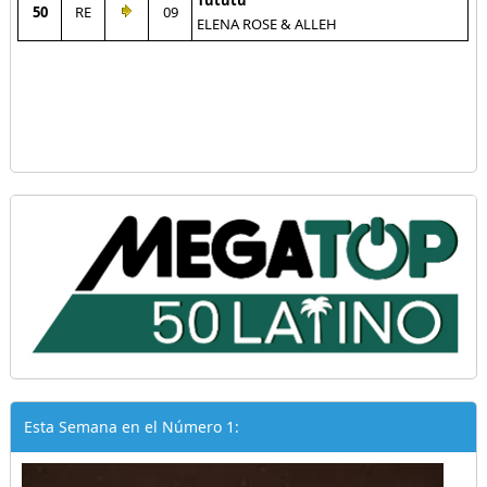
Tututu
50
RE
09
ELENA ROSE & ALLEH
Esta Semana en el Número 1: