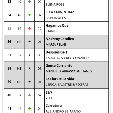
33
49
02
ELENA ROSE
Si Lo Callo, Muero
34
42
07
LA PLAZUELA
Hagamos Que
35
34
15
JUANES
No Estoy Catolica
36
NE
01
MARIA PELAE
Después De Ti
37
37
08
KAROL G. & GREG GONZALEZ
Gente Corriente
38
NE
01
MANUEL CARRASCO & JUANES
La Flor De La Vida
39
NE
01
LERICA, SALISTRE & PIKERAS
28/7
40
39
09
YELE
Carretera
41
44
04
ALEJANDRO BEJARANO