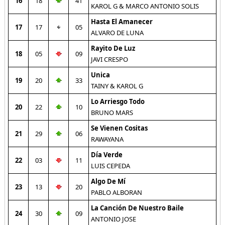
16
18
41
KAROL G & MARCO ANTONIO SOLIS
Hasta El Amanecer
17
17
05
ALVARO DE LUNA
Rayito De Luz
18
05
09
JAVI CRESPO
Unica
19
20
33
TAINY & KAROL G
Lo Arriesgo Todo
20
22
10
BRUNO MARS
Se Vienen Cositas
21
29
06
RAWAYANA
Día Verde
22
03
11
LUIS CEPEDA
Algo De Mí
23
13
20
PABLO ALBORAN
La Canción De Nuestro Baile
24
30
09
ANTONIO JOSE