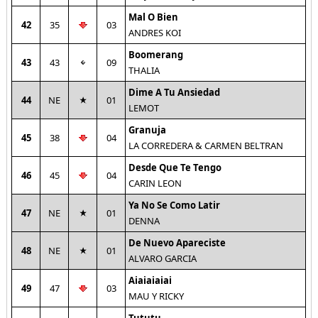
Mal O Bien
42
35
03
ANDRES KOI
Boomerang
43
43
09
THALIA
Dime A Tu Ansiedad
44
NE
01
LEMOT
Granuja
45
38
04
LA CORREDERA & CARMEN BELTRAN
Desde Que Te Tengo
46
45
04
CARIN LEON
Ya No Se Como Latir
47
NE
01
DENNA
De Nuevo Apareciste
48
NE
01
ALVARO GARCIA
Aiaiaiaiai
49
47
03
MAU Y RICKY