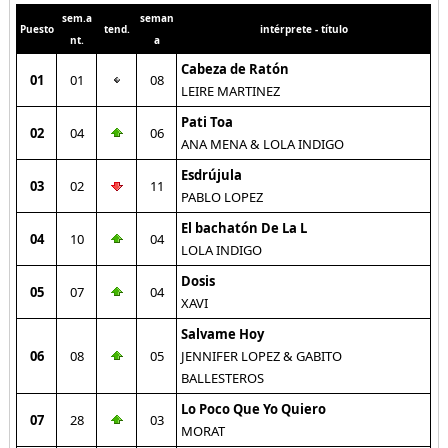
sem.a
seman
Puesto
tend.
intérprete - título
nt.
a
Cabeza de Ratón
01
01
08
LEIRE MARTINEZ
Pati Toa
02
04
06
ANA MENA & LOLA INDIGO
Esdrújula
03
02
11
PABLO LOPEZ
El bachatón De La L
04
10
04
LOLA INDIGO
Dosis
05
07
04
XAVI
Salvame Hoy
06
08
05
JENNIFER LOPEZ & GABITO
BALLESTEROS
Lo Poco Que Yo Quiero
07
28
03
MORAT