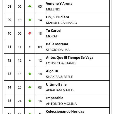
Veneno Y Arena
08
09
05
MELENDI
Oh, Si Pudiera
09
15
14
MANUEL CARRASCO
Tu Carcel
10
06
18
MORAT
Baila Morena
11
11
09
SERGIO DALMA
Antes Que El Tiempo Se Vaya
12
12
12
FONSECA & JUANES
Algo Tu
13
16
18
SHAKIRA & BEELE
Ultimo Baile
14
25
03
ABRAHAM MATEO
Imparable
15
24
16
ANTOÑITO MOLINA
Coleccionando Heridas