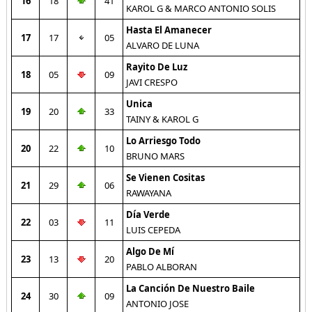
16
18
41
KAROL G & MARCO ANTONIO SOLIS
Hasta El Amanecer
17
17
05
ALVARO DE LUNA
Rayito De Luz
18
05
09
JAVI CRESPO
Unica
19
20
33
TAINY & KAROL G
Lo Arriesgo Todo
20
22
10
BRUNO MARS
Se Vienen Cositas
21
29
06
RAWAYANA
Día Verde
22
03
11
LUIS CEPEDA
Algo De Mí
23
13
20
PABLO ALBORAN
La Canción De Nuestro Baile
24
30
09
ANTONIO JOSE