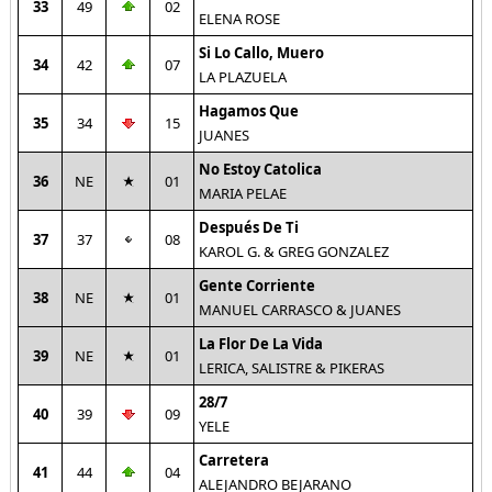
33
49
02
ELENA ROSE
Si Lo Callo, Muero
34
42
07
LA PLAZUELA
Hagamos Que
35
34
15
JUANES
No Estoy Catolica
36
NE
01
MARIA PELAE
Después De Ti
37
37
08
KAROL G. & GREG GONZALEZ
Gente Corriente
38
NE
01
MANUEL CARRASCO & JUANES
La Flor De La Vida
39
NE
01
LERICA, SALISTRE & PIKERAS
28/7
40
39
09
YELE
Carretera
41
44
04
ALEJANDRO BEJARANO