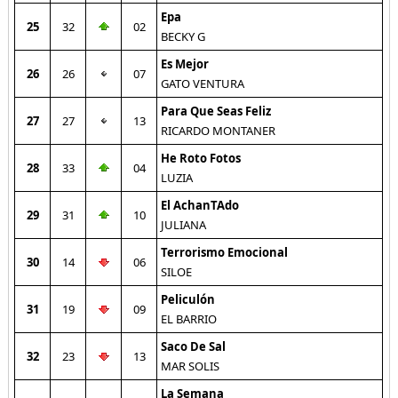
Epa
25
32
02
BECKY G
Es Mejor
26
26
07
GATO VENTURA
Para Que Seas Feliz
27
27
13
RICARDO MONTANER
He Roto Fotos
28
33
04
LUZIA
El AchanTAdo
29
31
10
JULIANA
Terrorismo Emocional
30
14
06
SILOE
Peliculón
31
19
09
EL BARRIO
Saco De Sal
32
23
13
MAR SOLIS
La Semana