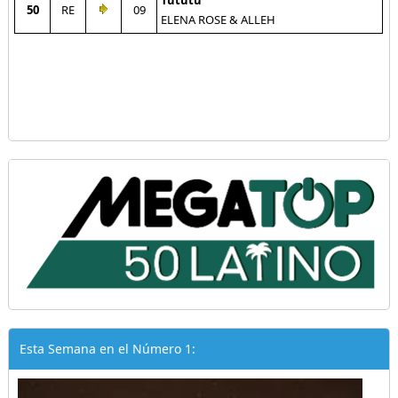
Tututu
50
RE
09
ELENA ROSE & ALLEH
Esta Semana en el Número 1: