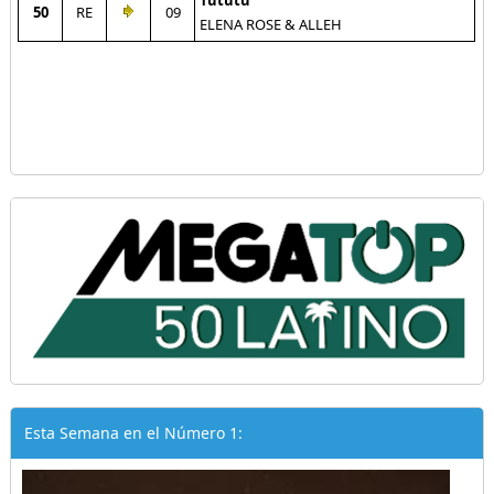
Tututu
50
RE
09
ELENA ROSE & ALLEH
Esta Semana en el Número 1: