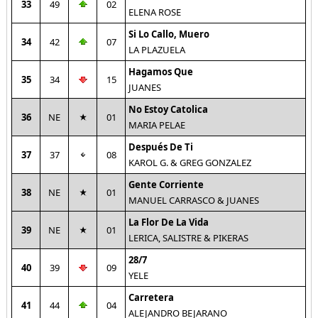
33
49
02
ELENA ROSE
Si Lo Callo, Muero
34
42
07
LA PLAZUELA
Hagamos Que
35
34
15
JUANES
No Estoy Catolica
36
NE
01
MARIA PELAE
Después De Ti
37
37
08
KAROL G. & GREG GONZALEZ
Gente Corriente
38
NE
01
MANUEL CARRASCO & JUANES
La Flor De La Vida
39
NE
01
LERICA, SALISTRE & PIKERAS
28/7
40
39
09
YELE
Carretera
41
44
04
ALEJANDRO BEJARANO