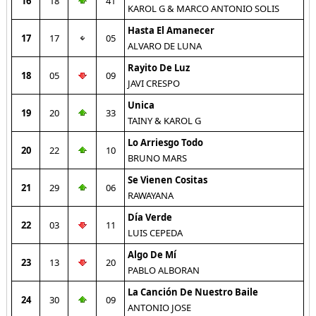
16
18
41
KAROL G & MARCO ANTONIO SOLIS
Hasta El Amanecer
17
17
05
ALVARO DE LUNA
Rayito De Luz
18
05
09
JAVI CRESPO
Unica
19
20
33
TAINY & KAROL G
Lo Arriesgo Todo
20
22
10
BRUNO MARS
Se Vienen Cositas
21
29
06
RAWAYANA
Día Verde
22
03
11
LUIS CEPEDA
Algo De Mí
23
13
20
PABLO ALBORAN
La Canción De Nuestro Baile
24
30
09
ANTONIO JOSE