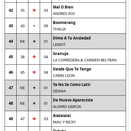
Mal O Bien
42
35
03
ANDRES KOI
Boomerang
43
43
09
THALIA
Dime A Tu Ansiedad
44
NE
01
LEMOT
Granuja
45
38
04
LA CORREDERA & CARMEN BELTRAN
Desde Que Te Tengo
46
45
04
CARIN LEON
Ya No Se Como Latir
47
NE
01
DENNA
De Nuevo Apareciste
48
NE
01
ALVARO GARCIA
Aiaiaiaiai
49
47
03
MAU Y RICKY