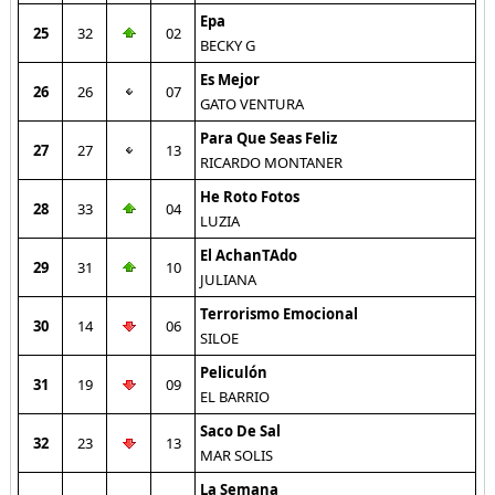
Epa
25
32
02
BECKY G
Es Mejor
26
26
07
GATO VENTURA
Para Que Seas Feliz
27
27
13
RICARDO MONTANER
He Roto Fotos
28
33
04
LUZIA
El AchanTAdo
29
31
10
JULIANA
Terrorismo Emocional
30
14
06
SILOE
Peliculón
31
19
09
EL BARRIO
Saco De Sal
32
23
13
MAR SOLIS
La Semana