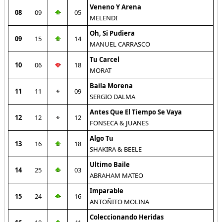
Veneno Y Arena
08
09
05
MELENDI
Oh, Si Pudiera
09
15
14
MANUEL CARRASCO
Tu Carcel
10
06
18
MORAT
Baila Morena
11
11
09
SERGIO DALMA
Antes Que El Tiempo Se Vaya
12
12
12
FONSECA & JUANES
Algo Tu
13
16
18
SHAKIRA & BEELE
Ultimo Baile
14
25
03
ABRAHAM MATEO
Imparable
15
24
16
ANTOÑITO MOLINA
Coleccionando Heridas