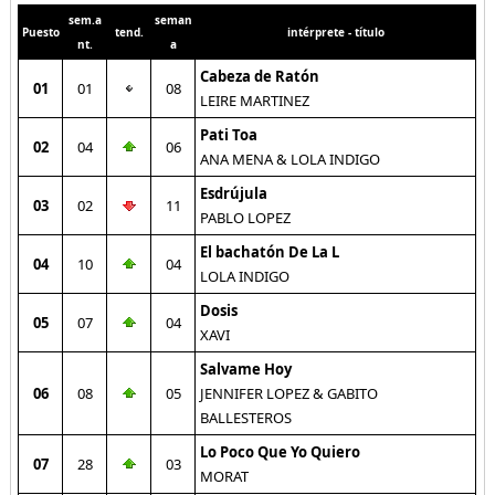
sem.a
seman
Puesto
tend.
intérprete - título
nt.
a
Cabeza de Ratón
01
01
08
LEIRE MARTINEZ
Pati Toa
02
04
06
ANA MENA & LOLA INDIGO
Esdrújula
03
02
11
PABLO LOPEZ
El bachatón De La L
04
10
04
LOLA INDIGO
Dosis
05
07
04
XAVI
Salvame Hoy
06
08
05
JENNIFER LOPEZ & GABITO
BALLESTEROS
Lo Poco Que Yo Quiero
07
28
03
MORAT