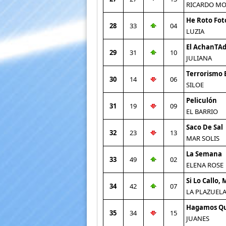
RICARDO M
He Roto Fot
28
33
04
LUZIA
El AchanTA
29
31
10
JULIANA
Terrorismo 
30
14
06
SILOE
Peliculón
31
19
09
EL BARRIO
Saco De Sal
32
23
13
MAR SOLIS
La Semana
33
49
02
ELENA ROSE
Si Lo Callo,
34
42
07
LA PLAZUEL
Hagamos Q
35
34
15
JUANES