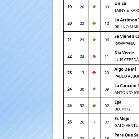
Unica
19
20
33
TAINY & KAR
Lo Arriesgo
20
22
10
BRUNO MAR
Se Vienen C
21
29
06
RAWAYANA
Día Verde
22
03
11
LUIS CEPEDA
Algo De Mí
23
13
20
PABLO ALBO
La Canción 
24
30
09
ANTONIO JO
Epa
25
32
02
BECKY G
Es Mejor
26
26
07
GATO VENTU
Para Que Sea
27
27
13