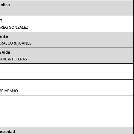
tolica
E
Ti
 GREG GONZALEZ
ente
RASCO & JUANES
a Vida
STRE & PIKERAS
BEJARANO
nsiedad