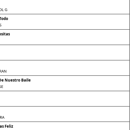
OL G
 Todo
S
ositas
RAN
De Nuestro Baile
SE
RA
s Feliz