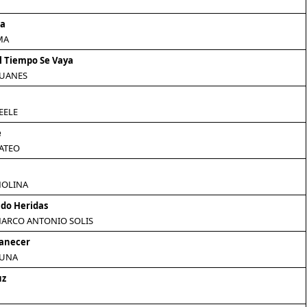
na
MA
l Tiempo Se Vaya
JUANES
EELE
e
ATEO
MOLINA
do Heridas
MARCO ANTONIO SOLIS
manecer
LUNA
uz