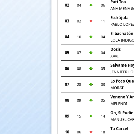
Pati Toa
02
04
06
ANA MENA &
Esdrújula
03
02
11
PABLO LOPE
El bachatón
04
10
04
LOLA INDIG
Dosis
05
07
04
XAVI
Salvame Ho
06
08
05
JENNIFER LO
Lo Poco Que
07
28
03
MORAT
Veneno Y A
08
09
05
MELENDI
Oh, Si Pudie
09
15
14
MANUEL CA
Tu Carcel
10
06
18