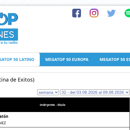
ATOP 50 LATINO
MEGATOP 50 EUROPA
MEGATOP 50 E
ina de Exitos)
intérprete - título
Ratón
NEZ