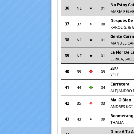
No Estoy Ca
36
NE
01
MARIA PELA
Después De 
37
37
08
KAROL G. &
Gente Corri
38
NE
01
MANUEL CAR
La Flor De L
39
NE
01
LERICA, SALI
28/7
40
39
09
YELE
Carretera
41
44
04
ALEJANDRO 
Mal O Bien
42
35
03
ANDRES KOI
Boomerang
43
43
09
THALIA
Dime A Tu A