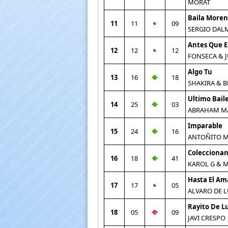
MORAT
Baila More
11
11
09
SERGIO DAL
Antes Que E
12
12
12
FONSECA & 
Algo Tu
13
16
18
SHAKIRA & B
Ultimo Bail
14
25
03
ABRAHAM M
Imparable
15
24
16
ANTOÑITO 
Coleccionan
16
18
41
KAROL G & 
Hasta El A
17
17
05
ALVARO DE 
Rayito De L
18
05
09
JAVI CRESPO