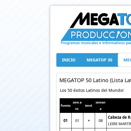
INICIO
MEGATOP 30
MEG
MEGATOP 50 Latino (Lista Lat
Los 50 éxitos Latinos del Mundo!
sem.a
seman
Puesto
tend.
nt.
a
Cabeza de 
01
01
08
LEIRE MARTI