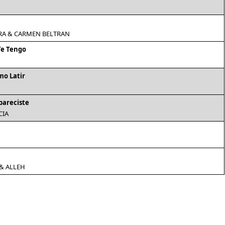
RA & CARMEN BELTRAN
Te Tengo
mo Latir
pareciste
CIA
& ALLEH