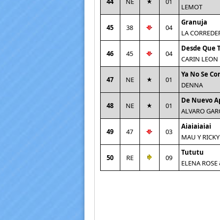
44
NE
01
LEMOT
Granuja
45
38
04
LA CORREDE
Desde Que 
46
45
04
CARIN LEON
Ya No Se Co
47
NE
01
DENNA
De Nuevo A
48
NE
01
ALVARO GAR
Aiaiaiaiai
49
47
03
MAU Y RICKY
Tututu
50
RE
09
ELENA ROSE 