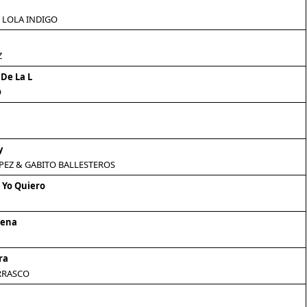
 LOLA INDIGO
Z
 De La L
O
y
PEZ & GABITO BALLESTEROS
 Yo Quiero
rena
ra
RRASCO