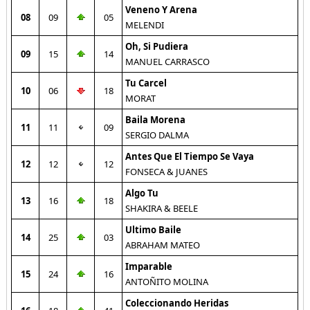
Veneno Y Arena
08
09
05
MELENDI
Oh, Si Pudiera
09
15
14
MANUEL CARRASCO
Tu Carcel
10
06
18
MORAT
Baila Morena
11
11
09
SERGIO DALMA
Antes Que El Tiempo Se Vaya
12
12
12
FONSECA & JUANES
Algo Tu
13
16
18
SHAKIRA & BEELE
Ultimo Baile
14
25
03
ABRAHAM MATEO
Imparable
15
24
16
ANTOÑITO MOLINA
Coleccionando Heridas