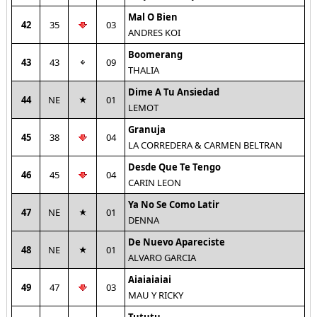
Mal O Bien
42
35
03
ANDRES KOI
Boomerang
43
43
09
THALIA
Dime A Tu Ansiedad
44
NE
01
LEMOT
Granuja
45
38
04
LA CORREDERA & CARMEN BELTRAN
Desde Que Te Tengo
46
45
04
CARIN LEON
Ya No Se Como Latir
47
NE
01
DENNA
De Nuevo Apareciste
48
NE
01
ALVARO GARCIA
Aiaiaiaiai
49
47
03
MAU Y RICKY