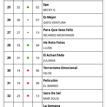
Epa
25
32
02
BECKY G
Es Mejor
26
26
07
GATO VENTURA
Para Que Seas Feliz
27
27
13
RICARDO MONTANER
He Roto Fotos
28
33
04
LUZIA
El AchanTAdo
29
31
10
JULIANA
Terrorismo Emocional
30
14
06
SILOE
Peliculón
31
19
09
EL BARRIO
Saco De Sal
32
23
13
MAR SOLIS
La Semana