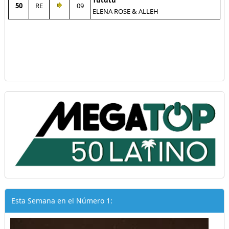
Tututu
50
RE
09
ELENA ROSE & ALLEH
Esta Semana en el Número 1: