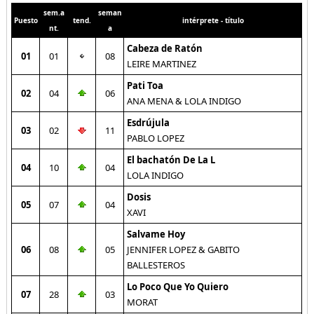
sem.a
seman
Puesto
tend.
intérprete - título
nt.
a
Cabeza de Ratón
01
01
08
LEIRE MARTINEZ
Pati Toa
02
04
06
ANA MENA & LOLA INDIGO
Esdrújula
03
02
11
PABLO LOPEZ
El bachatón De La L
04
10
04
LOLA INDIGO
Dosis
05
07
04
XAVI
Salvame Hoy
06
08
05
JENNIFER LOPEZ & GABITO
BALLESTEROS
Lo Poco Que Yo Quiero
07
28
03
MORAT