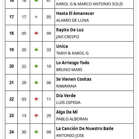
16
18
41
KAROL G & MARCO ANTONIO SOLIS
Hasta El Amanecer
17
17
05
ALVARO DE LUNA
Rayito De Luz
18
05
09
JAVI CRESPO
Unica
19
20
33
TAINY & KAROL G
Lo Arriesgo Todo
20
22
10
BRUNO MARS
Se Vienen Cositas
21
29
06
RAWAYANA
Día Verde
22
03
11
LUIS CEPEDA
Algo De Mí
23
13
20
PABLO ALBORAN
La Canción De Nuestro Baile
24
30
09
ANTONIO JOSE