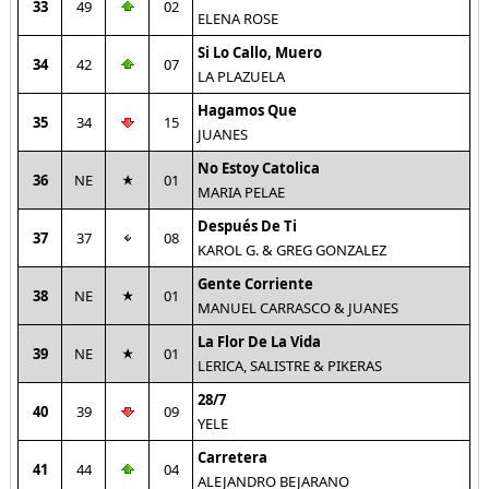
33
49
02
ELENA ROSE
Si Lo Callo, Muero
34
42
07
LA PLAZUELA
Hagamos Que
35
34
15
JUANES
No Estoy Catolica
36
NE
01
MARIA PELAE
Después De Ti
37
37
08
KAROL G. & GREG GONZALEZ
Gente Corriente
38
NE
01
MANUEL CARRASCO & JUANES
La Flor De La Vida
39
NE
01
LERICA, SALISTRE & PIKERAS
28/7
40
39
09
YELE
Carretera
41
44
04
ALEJANDRO BEJARANO