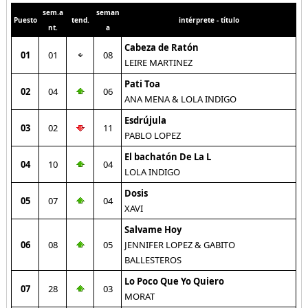
sem.a
seman
Puesto
tend.
intérprete - título
nt.
a
Cabeza de Ratón
01
01
08
LEIRE MARTINEZ
Pati Toa
02
04
06
ANA MENA & LOLA INDIGO
Esdrújula
03
02
11
PABLO LOPEZ
El bachatón De La L
04
10
04
LOLA INDIGO
Dosis
05
07
04
XAVI
Salvame Hoy
06
08
05
JENNIFER LOPEZ & GABITO
BALLESTEROS
Lo Poco Que Yo Quiero
07
28
03
MORAT