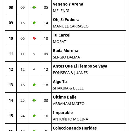
Veneno Y Arena
08
09
05
MELENDI
Oh, Si Pudiera
09
15
14
MANUEL CARRASCO
Tu Carcel
10
06
18
MORAT
Baila Morena
11
11
09
SERGIO DALMA
Antes Que El Tiempo Se Vaya
12
12
12
FONSECA & JUANES
Algo Tu
13
16
18
SHAKIRA & BEELE
Ultimo Baile
14
25
03
ABRAHAM MATEO
Imparable
15
24
16
ANTOÑITO MOLINA
Coleccionando Heridas