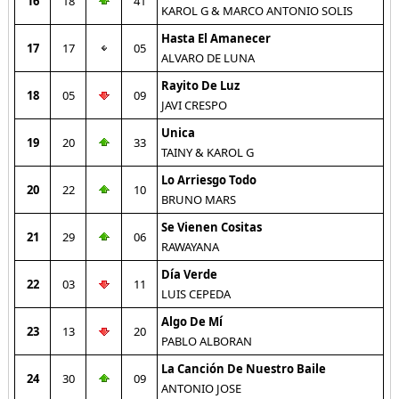
16
18
41
KAROL G & MARCO ANTONIO SOLIS
Hasta El Amanecer
17
17
05
ALVARO DE LUNA
Rayito De Luz
18
05
09
JAVI CRESPO
Unica
19
20
33
TAINY & KAROL G
Lo Arriesgo Todo
20
22
10
BRUNO MARS
Se Vienen Cositas
21
29
06
RAWAYANA
Día Verde
22
03
11
LUIS CEPEDA
Algo De Mí
23
13
20
PABLO ALBORAN
La Canción De Nuestro Baile
24
30
09
ANTONIO JOSE