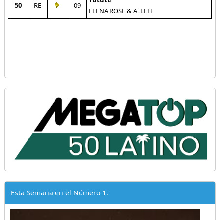
Tututu
50
RE
09
ELENA ROSE & ALLEH
Esta Semana en el Número 1: