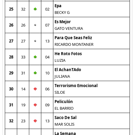
Epa
25
32
02
BECKY G
Es Mejor
26
26
07
GATO VENTURA
Para Que Seas Feliz
27
27
13
RICARDO MONTANER
He Roto Fotos
28
33
04
LUZIA
El AchanTAdo
29
31
10
JULIANA
Terrorismo Emocional
30
14
06
SILOE
Peliculón
31
19
09
EL BARRIO
Saco De Sal
32
23
13
MAR SOLIS
La Semana