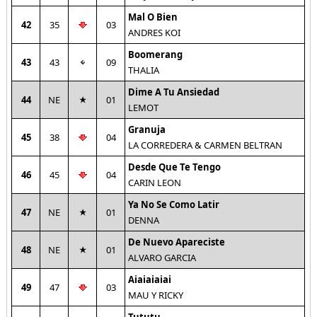
Mal O Bien
42
35
03
ANDRES KOI
Boomerang
43
43
09
THALIA
Dime A Tu Ansiedad
44
NE
01
LEMOT
Granuja
45
38
04
LA CORREDERA & CARMEN BELTRAN
Desde Que Te Tengo
46
45
04
CARIN LEON
Ya No Se Como Latir
47
NE
01
DENNA
De Nuevo Apareciste
48
NE
01
ALVARO GARCIA
Aiaiaiaiai
49
47
03
MAU Y RICKY