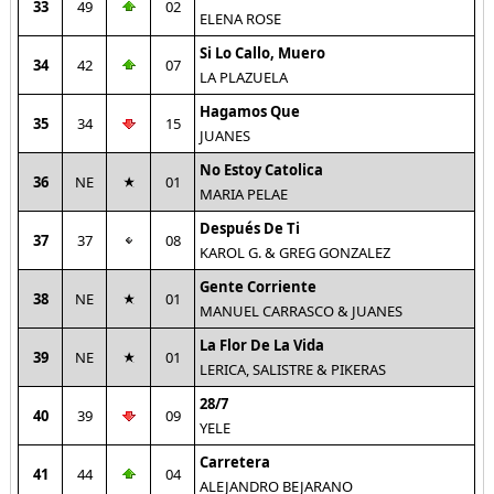
33
49
02
ELENA ROSE
Si Lo Callo, Muero
34
42
07
LA PLAZUELA
Hagamos Que
35
34
15
JUANES
No Estoy Catolica
36
NE
01
MARIA PELAE
Después De Ti
37
37
08
KAROL G. & GREG GONZALEZ
Gente Corriente
38
NE
01
MANUEL CARRASCO & JUANES
La Flor De La Vida
39
NE
01
LERICA, SALISTRE & PIKERAS
28/7
40
39
09
YELE
Carretera
41
44
04
ALEJANDRO BEJARANO