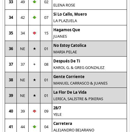
33
49
02
ELENA ROSE
Si Lo Callo, Muero
34
42
07
LA PLAZUELA
Hagamos Que
35
34
15
JUANES
No Estoy Catolica
36
NE
01
MARIA PELAE
Después De Ti
37
37
08
KAROL G. & GREG GONZALEZ
Gente Corriente
38
NE
01
MANUEL CARRASCO & JUANES
La Flor De La Vida
39
NE
01
LERICA, SALISTRE & PIKERAS
28/7
40
39
09
YELE
Carretera
41
44
04
ALEJANDRO BEJARANO