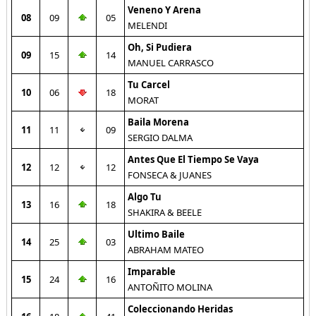
Veneno Y Arena
08
09
05
MELENDI
Oh, Si Pudiera
09
15
14
MANUEL CARRASCO
Tu Carcel
10
06
18
MORAT
Baila Morena
11
11
09
SERGIO DALMA
Antes Que El Tiempo Se Vaya
12
12
12
FONSECA & JUANES
Algo Tu
13
16
18
SHAKIRA & BEELE
Ultimo Baile
14
25
03
ABRAHAM MATEO
Imparable
15
24
16
ANTOÑITO MOLINA
Coleccionando Heridas