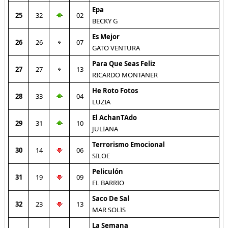
Epa
25
32
02
BECKY G
Es Mejor
26
26
07
GATO VENTURA
Para Que Seas Feliz
27
27
13
RICARDO MONTANER
He Roto Fotos
28
33
04
LUZIA
El AchanTAdo
29
31
10
JULIANA
Terrorismo Emocional
30
14
06
SILOE
Peliculón
31
19
09
EL BARRIO
Saco De Sal
32
23
13
MAR SOLIS
La Semana