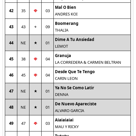
Mal O Bien
42
35
03
ANDRES KOI
Boomerang
43
43
09
THALIA
Dime A Tu Ansiedad
44
NE
01
LEMOT
Granuja
45
38
04
LA CORREDERA & CARMEN BELTRAN
Desde Que Te Tengo
46
45
04
CARIN LEON
Ya No Se Como Latir
47
NE
01
DENNA
De Nuevo Apareciste
48
NE
01
ALVARO GARCIA
Aiaiaiaiai
49
47
03
MAU Y RICKY