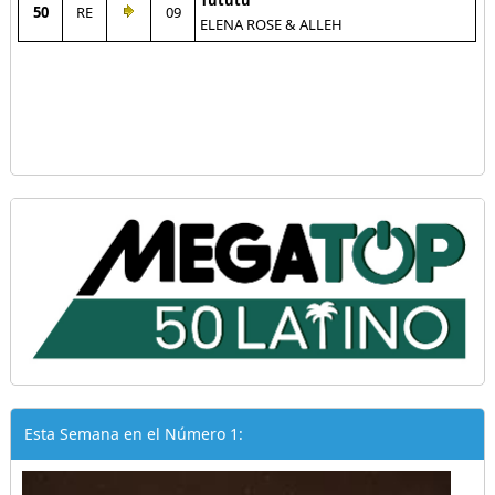
Tututu
50
RE
09
ELENA ROSE & ALLEH
Esta Semana en el Número 1: