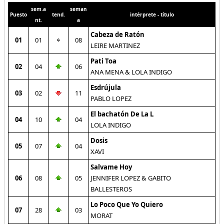
sem.a
seman
Puesto
tend.
intérprete - título
nt.
a
Cabeza de Ratón
01
01
08
LEIRE MARTINEZ
Pati Toa
02
04
06
ANA MENA & LOLA INDIGO
Esdrújula
03
02
11
PABLO LOPEZ
El bachatón De La L
04
10
04
LOLA INDIGO
Dosis
05
07
04
XAVI
Salvame Hoy
06
08
05
JENNIFER LOPEZ & GABITO
BALLESTEROS
Lo Poco Que Yo Quiero
07
28
03
MORAT