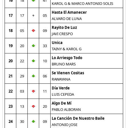
16
18
41
KAROL G & MARCO ANTONIO SOLIS
Hasta El Amanecer
17
17
05
ALVARO DE LUNA
Rayito De Luz
18
05
09
JAVI CRESPO
Unica
19
20
33
TAINY & KAROL G
Lo Arriesgo Todo
20
22
10
BRUNO MARS
Se Vienen Cositas
21
29
06
RAWAYANA
Día Verde
22
03
11
LUIS CEPEDA
Algo De Mí
23
13
20
PABLO ALBORAN
La Canción De Nuestro Baile
24
30
09
ANTONIO JOSE