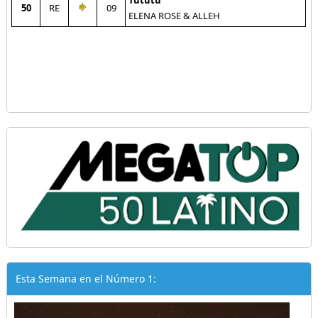
Tututu
50
RE
09
ELENA ROSE & ALLEH
Esta Semana en el Número 1: