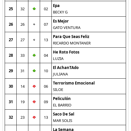
Epa
25
32
02
BECKY G
Es Mejor
26
26
07
GATO VENTURA
Para Que Seas Feliz
27
27
13
RICARDO MONTANER
He Roto Fotos
28
33
04
LUZIA
El AchanTAdo
29
31
10
JULIANA
Terrorismo Emocional
30
14
06
SILOE
Peliculón
31
19
09
EL BARRIO
Saco De Sal
32
23
13
MAR SOLIS
La Semana