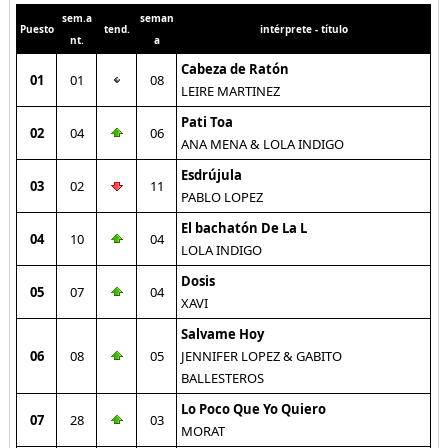
sem.a
seman
Puesto
tend.
intérprete - título
nt.
a
Cabeza de Ratón
01
01
08
LEIRE MARTINEZ
Pati Toa
02
04
06
ANA MENA & LOLA INDIGO
Esdrújula
03
02
11
PABLO LOPEZ
El bachatón De La L
04
10
04
LOLA INDIGO
Dosis
05
07
04
XAVI
Salvame Hoy
06
08
05
JENNIFER LOPEZ & GABITO
BALLESTEROS
Lo Poco Que Yo Quiero
07
28
03
MORAT