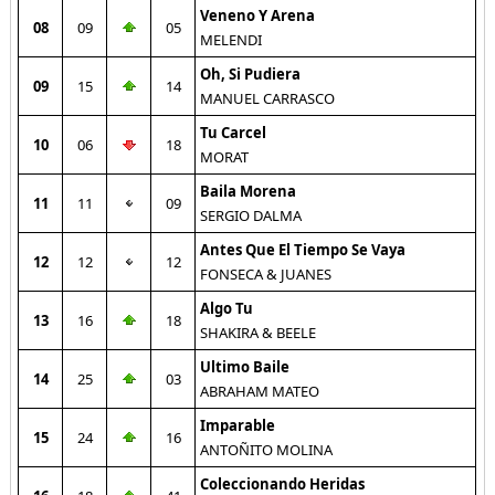
Veneno Y Arena
08
09
05
MELENDI
Oh, Si Pudiera
09
15
14
MANUEL CARRASCO
Tu Carcel
10
06
18
MORAT
Baila Morena
11
11
09
SERGIO DALMA
Antes Que El Tiempo Se Vaya
12
12
12
FONSECA & JUANES
Algo Tu
13
16
18
SHAKIRA & BEELE
Ultimo Baile
14
25
03
ABRAHAM MATEO
Imparable
15
24
16
ANTOÑITO MOLINA
Coleccionando Heridas