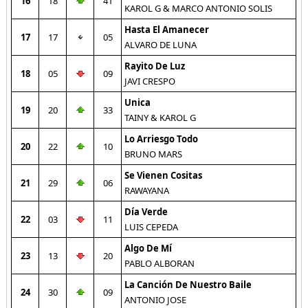
16
18
41
KAROL G & MARCO ANTONIO SOLIS
Hasta El Amanecer
17
17
05
ALVARO DE LUNA
Rayito De Luz
18
05
09
JAVI CRESPO
Unica
19
20
33
TAINY & KAROL G
Lo Arriesgo Todo
20
22
10
BRUNO MARS
Se Vienen Cositas
21
29
06
RAWAYANA
Día Verde
22
03
11
LUIS CEPEDA
Algo De Mí
23
13
20
PABLO ALBORAN
La Canción De Nuestro Baile
24
30
09
ANTONIO JOSE