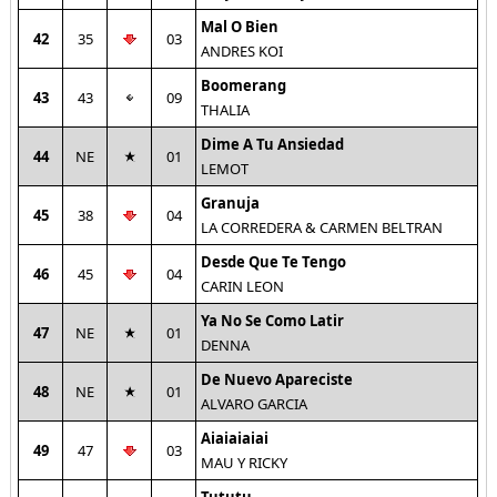
Mal O Bien
42
35
03
ANDRES KOI
Boomerang
43
43
09
THALIA
Dime A Tu Ansiedad
44
NE
01
LEMOT
Granuja
45
38
04
LA CORREDERA & CARMEN BELTRAN
Desde Que Te Tengo
46
45
04
CARIN LEON
Ya No Se Como Latir
47
NE
01
DENNA
De Nuevo Apareciste
48
NE
01
ALVARO GARCIA
Aiaiaiaiai
49
47
03
MAU Y RICKY