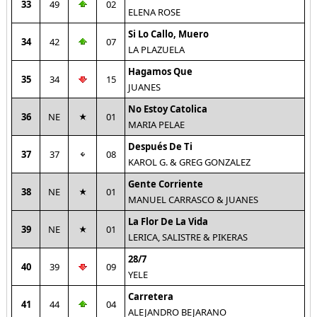
33
49
02
ELENA ROSE
Si Lo Callo, Muero
34
42
07
LA PLAZUELA
Hagamos Que
35
34
15
JUANES
No Estoy Catolica
36
NE
01
MARIA PELAE
Después De Ti
37
37
08
KAROL G. & GREG GONZALEZ
Gente Corriente
38
NE
01
MANUEL CARRASCO & JUANES
La Flor De La Vida
39
NE
01
LERICA, SALISTRE & PIKERAS
28/7
40
39
09
YELE
Carretera
41
44
04
ALEJANDRO BEJARANO