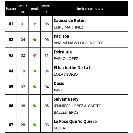
sem.a
seman
Puesto
tend.
intérprete - título
nt.
a
Cabeza de Ratón
01
01
08
LEIRE MARTINEZ
Pati Toa
02
04
06
ANA MENA & LOLA INDIGO
Esdrújula
03
02
11
PABLO LOPEZ
El bachatón De La L
04
10
04
LOLA INDIGO
Dosis
05
07
04
XAVI
Salvame Hoy
06
08
05
JENNIFER LOPEZ & GABITO
BALLESTEROS
Lo Poco Que Yo Quiero
07
28
03
MORAT