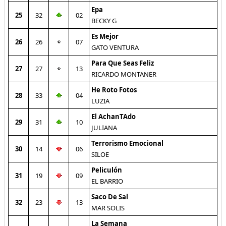
Epa
25
32
02
BECKY G
Es Mejor
26
26
07
GATO VENTURA
Para Que Seas Feliz
27
27
13
RICARDO MONTANER
He Roto Fotos
28
33
04
LUZIA
El AchanTAdo
29
31
10
JULIANA
Terrorismo Emocional
30
14
06
SILOE
Peliculón
31
19
09
EL BARRIO
Saco De Sal
32
23
13
MAR SOLIS
La Semana