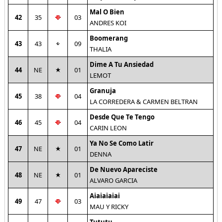
Mal O Bien
42
35
03
ANDRES KOI
Boomerang
43
43
09
THALIA
Dime A Tu Ansiedad
44
NE
01
LEMOT
Granuja
45
38
04
LA CORREDERA & CARMEN BELTRAN
Desde Que Te Tengo
46
45
04
CARIN LEON
Ya No Se Como Latir
47
NE
01
DENNA
De Nuevo Apareciste
48
NE
01
ALVARO GARCIA
Aiaiaiaiai
49
47
03
MAU Y RICKY