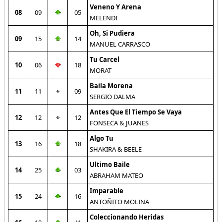
Veneno Y Arena
08
09
05
MELENDI
Oh, Si Pudiera
09
15
14
MANUEL CARRASCO
Tu Carcel
10
06
18
MORAT
Baila Morena
11
11
09
SERGIO DALMA
Antes Que El Tiempo Se Vaya
12
12
12
FONSECA & JUANES
Algo Tu
13
16
18
SHAKIRA & BEELE
Ultimo Baile
14
25
03
ABRAHAM MATEO
Imparable
15
24
16
ANTOÑITO MOLINA
Coleccionando Heridas