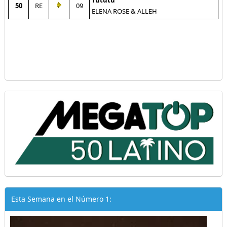
Tututu
50
RE
09
ELENA ROSE & ALLEH
Esta Semana en el Número 1: