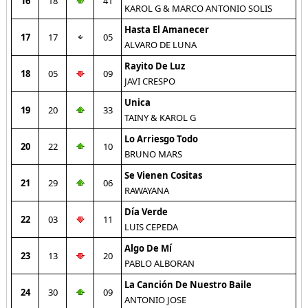
16
18
41
KAROL G & MARCO ANTONIO SOLIS
Hasta El Amanecer
17
17
05
ALVARO DE LUNA
Rayito De Luz
18
05
09
JAVI CRESPO
Unica
19
20
33
TAINY & KAROL G
Lo Arriesgo Todo
20
22
10
BRUNO MARS
Se Vienen Cositas
21
29
06
RAWAYANA
Día Verde
22
03
11
LUIS CEPEDA
Algo De Mí
23
13
20
PABLO ALBORAN
La Canción De Nuestro Baile
24
30
09
ANTONIO JOSE