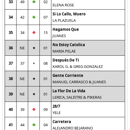
33
49
02
ELENA ROSE
Si Lo Callo, Muero
34
42
07
LA PLAZUELA
Hagamos Que
35
34
15
JUANES
No Estoy Catolica
36
NE
01
MARIA PELAE
Después De Ti
37
37
08
KAROL G. & GREG GONZALEZ
Gente Corriente
38
NE
01
MANUEL CARRASCO & JUANES
La Flor De La Vida
39
NE
01
LERICA, SALISTRE & PIKERAS
28/7
40
39
09
YELE
Carretera
41
44
04
ALEJANDRO BEJARANO